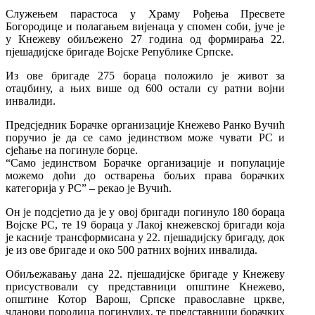
Служењем парастоса у Храму Рођења Пресвете
Богородице и полагањем вијенаца у спомен соби, јуче је
у Кнежеву обиљежено 27 година од формирања 22.
пјешадијске бригаде Војске Републике Српске.
Из ове бригаде 275 бораца положило је живот за
отаџбину, а њих више од 600 остали су ратни војни
инвалиди.
Предсједник Борачке организације Кнежево Ранко Вучић
поручио је да се само јединством може чувати РС и
сјећање на погинуле борце.
“Само јединством Борачке организације и популације
можемо доћи до остварења бољих права борачких
категорија у РС” – рекао је Вучић.
Он је подсјетио да је у овој бригади погинуло 180 бораца
Војске РС, те 19 бораца у Лакој кнежевској бригади која
је касније трансформисана у 22. пјешадијску бригаду, док
је из ове бригаде и око 500 ратних војних инвалида.
Обиљежавању дана 22. пјешадијске бригаде у Кнежеву
присуствовали су представници општине Кнежево,
општине Котор Варош, Српске православне цркве,
чланови породица погинулих, те представници борачких