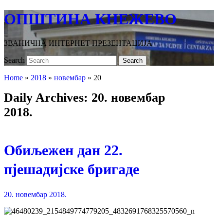
ОПШТИНА КНЕЖЕВО
ЗВАНИЧНА ИНТЕРНЕТ ПРЕЗЕНТАЦИЈА
Search
Search
Home
»
2018
»
новембар
»
20
Daily Archives:
20. новембар
2018.
Обиљежен дан 22.
пјешадијске бригаде
20. новембар 2018.