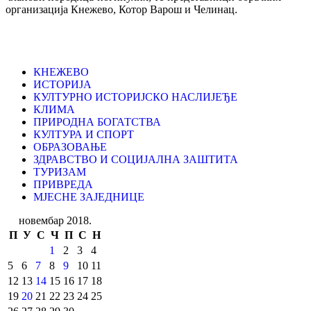
организација Кнежево, Котор Варош и Челинац.
КНЕЖЕВО
ИСТОРИЈА
КУЛТУРНО ИСТОРИЈСКО НАСЛИЈЕЂЕ
КЛИМА
ПРИРОДНА БОГАТСТВА
КУЛТУРА И СПОРТ
ОБРАЗОВАЊЕ
ЗДРАВСТВО И СОЦИЈАЛНА ЗАШТИТА
ТУРИЗАМ
ПРИВРЕДА
МЈЕСНЕ ЗАЈЕДНИЦЕ
новембар 2018.
П
У
С
Ч
П
С
Н
1
2
3
4
5
6
7
8
9
10
11
12
13
14
15
16
17
18
19
20
21
22
23
24
25