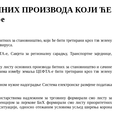
НИХ ПРОИЗВОДА КОЈИ ЋЕ
е
тних за становништво, који ће бити третирани кроз тзв зелену
вируса.
-е, Савјета за регионалну сарадњу, Транспортне заједнице,
у листу основних производа битних за становништво и сачине
зима између земаља ЦЕФТА-е бити третирани кроз тзв зелену
еном нужне надоградње Система електронске размјене података
истарствима надлежним за трговину формирали смо листу за
енцијом за лијекове БиХ формирали смо листу приоритетних
ј ситуацији, односно отежаним условима усљед ширења корона