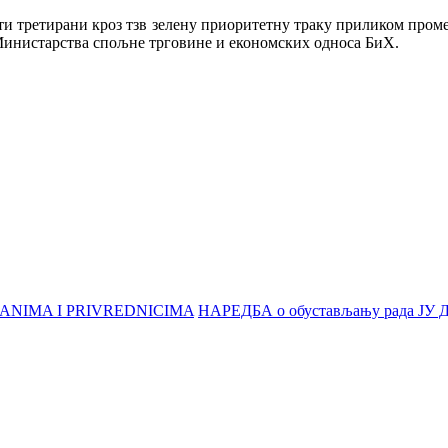
ити третирани кроз тзв зелену приоритетну траку приликом пр
 Министарства спољне трговине и економских односа БиХ.
ANIMA I PRIVREDNICIMA
НАРЕДБА о обустављању рада ЈУ Дј