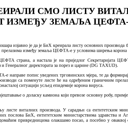
ЕИРАЛИ СМО ЛИСТУ ВИТАЛ
 ИЗМЕЂУ ЗЕМАЉА ЦЕФТА-
ра изјавио је да је БиХ креирала листу основних производа би
 прелазима између земаља ЦЕФТА-е у условима ширења корона 
ФТА страна, а настала је на приједлог Секретаријата ЦЕФТА
 и Генералног директората за порез и царине (DG TAXUD).
А-е направе попис уведених трговинских мјера, те да формирај
Производи са поменуте листе ће на одређеним граничним прела
онасталој ситуацији усљед епидемије корона вируса.
вјештавање о доласку камиона који превозе основну робу, примј
ању листе виталних производа. У сарадњи са ентитетским мин
них послова БиХ, ентитетским министарствима здравства и Аг
а домаћим привредницима олакшамо посао, а посебно у овакво