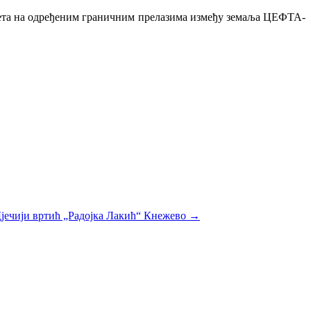
омета на одређеним граничним прелазима између земаља ЦЕФТА-
ечији вртић „Радојка Лакић“ Кнежево
→