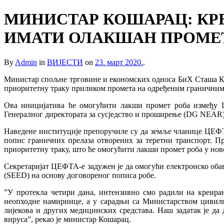
МИНИСТАР КОШАРАЦ: КР
ИМАТИ ОЛАКШАН ПРОМЕТ
By
Admin
in
ВИЈЕСТИ
on
23. март 2020.
.
Министар спољне трговине и економских односа БиХ Сташа Коша
приоритетну траку приликом промета на одређеним граничним
Ова иницијатива ће омогућити лакши промет роба између ЦЕ
Генералног директората за сусједство и проширење (DG NEAR)
Наведене институције препоручиле су да земље чланице ЦЕФТ
попис граничних прелаза отворених за теретни транспорт. 
приоритетну траку, што ће омогућити лакши промет роба у нов
Секретаријат ЦЕФТА-е задужен је да омогући електронско оба
(SEED) на основу договореног пописа робе.
”У протекла четири дана, интензивно смо радили на креир
неопходне намирнице, а у сарадњи са Министарством цивил
лијекова и других медицинских средстава. Наш задатак је д
вируса”, рекао је министар Кошарац.