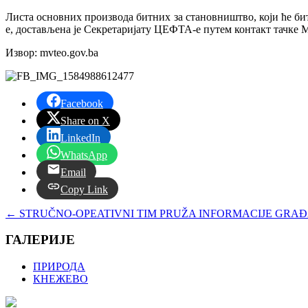
Листа основних производа битних за становништво, који ће б
е, достављена је Секретаријату ЦЕФТА-е путем контакт тачке
Извор: mvteo.gov.ba
Facebook
Share on X
LinkedIn
WhatsApp
Email
Copy Link
←
STRUČNO-OPEATIVNI TIM PRUŽA INFORMACIJE GRAĐ
ГАЛЕРИЈЕ
ПРИРОДА
КНЕЖЕВО