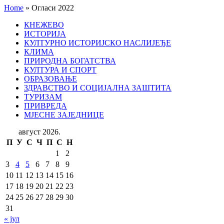
Home
»
Огласи 2022
КНЕЖЕВО
ИСТОРИЈА
КУЛТУРНО ИСТОРИЈСКО НАСЛИЈЕЂЕ
КЛИМА
ПРИРОДНА БОГАТСТВА
КУЛТУРА И СПОРТ
ОБРАЗОВАЊЕ
ЗДРАВСТВО И СОЦИЈАЛНА ЗАШТИТА
ТУРИЗАМ
ПРИВРЕДА
МЈЕСНЕ ЗАЈЕДНИЦЕ
август 2026.
П
У
С
Ч
П
С
Н
1
2
3
4
5
6
7
8
9
10
11
12
13
14
15
16
17
18
19
20
21
22
23
24
25
26
27
28
29
30
31
« јул