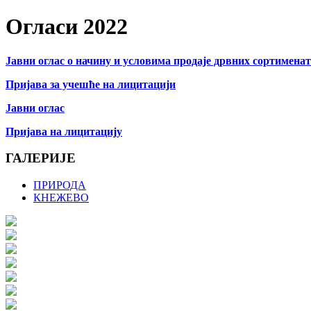
Огласи 2022
Јавни оглас о начину и условима продаје дрвних сортимена
Пријава за учешће на лицитацији
Јавни оглас
Пријава на лицитацију
ГАЛЕРИЈЕ
ПРИРОДА
КНЕЖЕВО