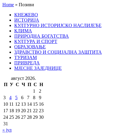
Home
»
Позиви
КНЕЖЕВО
ИСТОРИЈА
КУЛТУРНО ИСТОРИЈСКО НАСЛИЈЕЂЕ
КЛИМА
ПРИРОДНА БОГАТСТВА
КУЛТУРА И СПОРТ
ОБРАЗОВАЊЕ
ЗДРАВСТВО И СОЦИЈАЛНА ЗАШТИТА
ТУРИЗАМ
ПРИВРЕДА
МЈЕСНЕ ЗАЈЕДНИЦЕ
август 2026.
П
У
С
Ч
П
С
Н
1
2
3
4
5
6
7
8
9
10
11
12
13
14
15
16
17
18
19
20
21
22
23
24
25
26
27
28
29
30
31
« јул