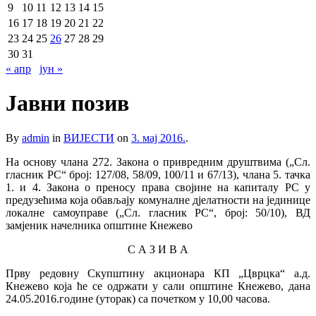
9
10
11
12
13
14
15
16
17
18
19
20
21
22
23
24
25
26
27
28
29
30
31
« апр
јун »
Јавни позив
By
admin
in
ВИЈЕСТИ
on
3. мај 2016.
.
На основу члана 272. Закона о привредним друштвима („Сл.
гласник РС“ број: 127/08, 58/09, 100/11 и 67/13), члана 5. тачка
1. и 4. Закона о преносу права својине на капиталу РС у
предузећима која обављају комуналне дјелатности на јединице
локалне самоуправе („Сл. гласник РС“, број: 50/10), ВД
замјеник начелника општине Кнежево
С А З И В А
Прву редовну Скупштину акционара КП „Цврцка“ а.д.
Кнежево која ће се одржати у сали општине Кнежево, дана
24.05.2016.године (уторак) са почетком у 10,00 часова.