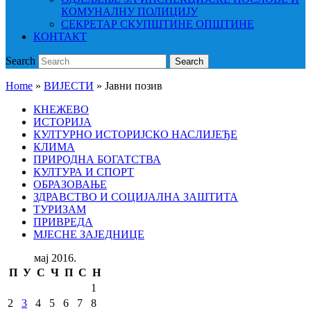
КОМУНАЛНУ ПОЛИЦИЈУ
СЕКРЕТАР СКУПШТИНЕ ОПШТИНЕ
КОНТАКТ
Search
Search
Home
»
ВИЈЕСТИ
»
Јавни позив
КНЕЖЕВО
ИСТОРИЈА
КУЛТУРНО ИСТОРИЈСКО НАСЛИЈЕЂЕ
КЛИМА
ПРИРОДНА БОГАТСТВА
КУЛТУРА И СПОРТ
ОБРАЗОВАЊЕ
ЗДРАВСТВО И СОЦИЈАЛНА ЗАШТИТА
ТУРИЗАМ
ПРИВРЕДА
МЈЕСНЕ ЗАЈЕДНИЦЕ
мај 2016.
П
У
С
Ч
П
С
Н
1
2
3
4
5
6
7
8