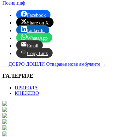
Позив.пдф
Facebook
Share on X
LinkedIn
WhatsApp
Email
Copy Link
←
ДОБРО ДОШЛИ
Отварање нове амбуланте
→
ГАЛЕРИЈЕ
ПРИРОДА
КНЕЖЕВО