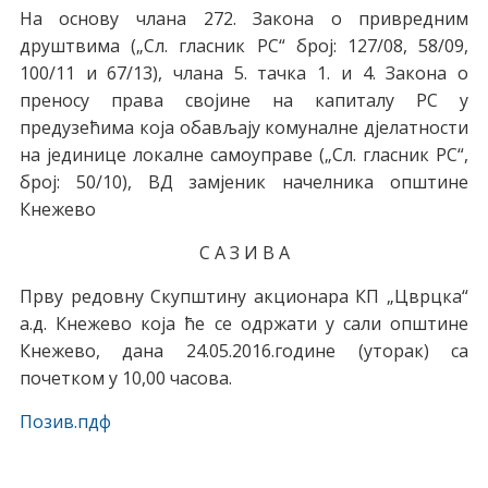
На основу члана 272. Закона о привредним
друштвима („Сл. гласник РС“ број: 127/08, 58/09,
100/11 и 67/13), члана 5. тачка 1. и 4. Закона о
преносу права својине на капиталу РС у
предузећима која обављају комуналне дјелатности
на јединице локалне самоуправе („Сл. гласник РС“,
број: 50/10), ВД замјеник начелника општине
Кнежево
С А З И В А
Прву редовну Скупштину акционара КП „Цврцка“
а.д. Кнежево која ће се одржати у сали општине
Кнежево, дана 24.05.2016.године (уторак) са
почетком у 10,00 часова.
Позив.пдф