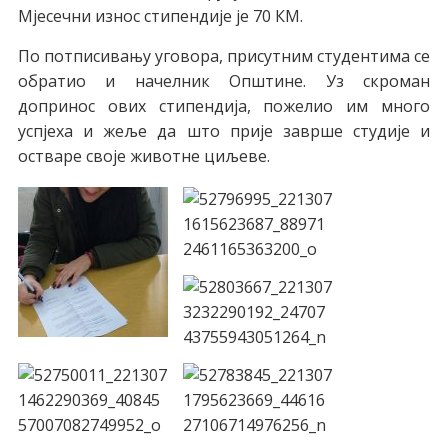
Мјесечни износ стипендије је 70 КМ.
По потписивању уговора, присутним студентима се
обратио и начелник Општине. Уз скроман
допринос ових стипендија, пожелио им много
успјеха и жеље да што прије заврше студије и
остваре своје животне циљеве.