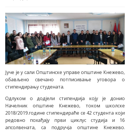
Јуче је у сали Општинске управе општине Кнежево,
обављено свечано потписивање уговора о
стипендирању студената.
Одлуком о додјели стипендија коју је донио
Начелник општине Кнежево, током школске
2018/2019.године стипендираће се 42 студента који
редовно похађају први циклус студија и 16
апсолвената, са подручја општине Кнежево.