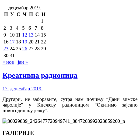
децембар 2019.
П
У
С
Ч
П
С
Н
1
2
3
4
5
6
7
8
9
10
11
12
13
14
15
16
17
18
19
20
21
22
23
24
25
26
27
28
29
30
31
« нов
јан »
Креативна радионица
17. децембар 2019.
Другари, не заборавите, сутра нам почињу “Дани зимске
чаролије” у Кнежеву, радионицом “Окитимо заједно
новогодишњу јелку”.
ГАЛЕРИЈЕ