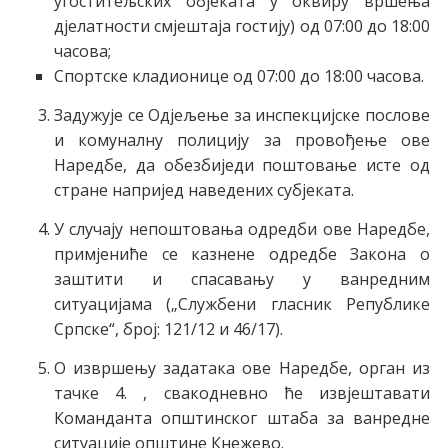
угоститељских објеката у оквиру вршења
дјелатности смјештаја гостију) од 07:00 до 18:00
часова;
Спортске кладионице од 07:00 до 18:00 часова.
Задужује се Одјељење за инспекцијске послове
и комуналну полицију за провођење ове
Наредбе, да обезбиједи поштовање исте од
стране напријед наведених субјеката.
У случају непоштовања одредби ове Наредбе,
примјениће се казнене одредбе Закона о
заштити и спасавању у ванредним
ситуацијама („Службени гласник Републике
Српске“, број: 121/12 и 46/17).
О извршењу задатака ове Наредбе, орган из
тачке 4. , свакодневно ће извјештавати
Команданта општинског штаба за ванредне
ситуације општине Кнежево.