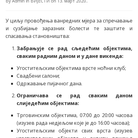
By
Admin
in
ВИЈЕСТИ
on
13. март 2020.
.
У циљу провођења ванредних мјера за спречавање
и сузбијање заразних болести те заштите и
спасавања становништва:
Забрањује се рад сљедећим објектима,
сваким радним даном и у дане викенда:
Угоститељским објектима врсте ноћни клуб;
Свадбени салони;
Одржавање пијачног дана.
Ограничава се рад сваким даном
слиједећим објектима:
Трговинским објектима, 07:00 дo 20:00 часова
(изузев рада недјељом које је до 16:00 часова);
Угоститељским објекти свих врста (изузев