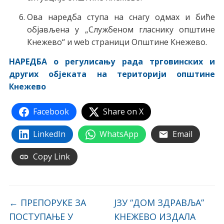
Ова наредба ступа на снагу одмах и биће
објављена у „Службеном гласнику општине
Кнежево“ и web страници Општине Кнежево.
НАРЕДБА о регулисању рада трговинских и
других објеката на територији општине
Кнежево
Facebook
Share on X
LinkedIn
WhatsApp
Email
Copy Link
←
ПРЕПОРУКЕ ЗА
ЈЗУ “ДОМ ЗДРАВЉА”
ПОСТУПАЊЕ У
КНЕЖЕВО ИЗДАЛА