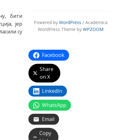
ну, бити
Powered by
WordPress
/ Academica
ија, јер
WordPress Theme by
WPZOOM
ласили су
Facebook
Share
on X
LinkedIn
WhatsApp
Email
Copy