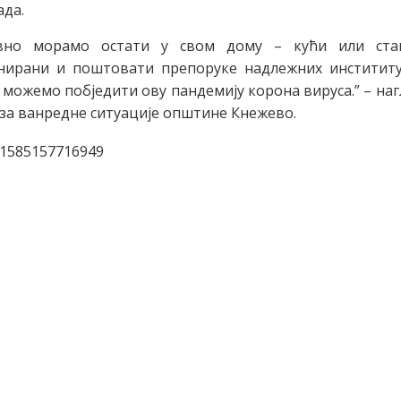
ада.
авно морамо остати у свом дому – кући или ста
нирани и поштовати препоруке надлежних инстититуц
 можемо побједити ову пандемију корона вируса.” – наг
за ванредне ситуације општине Кнежево.