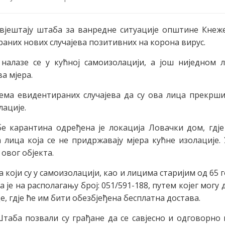
вјештају штаба за ванредне ситуације општине Кнеж
аних нових случајева позитивних на корона вирус.
налазе се у кућној самоизолацији, а још ниједном л
ва мјера.
ема евидентираних случајева да су ова лица прекрши
лације.
е карантина одређена је локација Ловачки дом, гдје
 лица која се не придржавају мјера кућне изолације. 
овог објекта.
 који су у самоизолацији, као и лицима старијим од 65 
 је на располагању број: 051/591-188, путем којег могу 
, гдје ће им бити обезбјеђена бесплатна достава.
таба позвали су грађане да се савјесно и одговорно