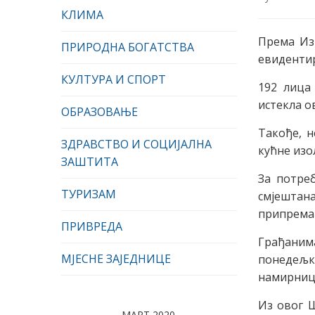
КЛИМА
Према Из
ПРИРОДНА БОГАТСТВА
евидентир
КУЛТУРА И СПОРТ
192 лица 
истекла о
ОБРАЗОВАЊЕ
Такође, н
ЗДРАВСТВО И СОЦИЈАЛНА
кућне изо
ЗАШТИТА
За потреб
ТУРИЗАМ
смјештана
припрема 
ПРИВРЕДА
Грађанима
МЈЕСНЕ ЗАЈЕДНИЦЕ
понедељка
намирнице
Из овог Ш
МАРТ 2020.