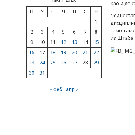
као и до с
П
У
С
Ч
П
С
Н
“Једност
1
дисципли
само тако
2
3
4
5
6
7
8
из Штаба 
9
10
11
12
13
14
15
16
17
18
19
20
21
22
23
24
25
26
27
28
29
30
31
« феб
апр »