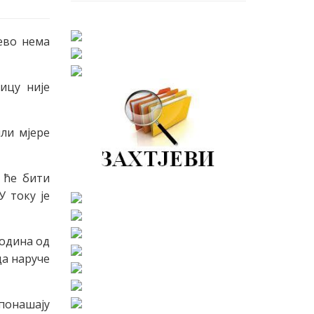
ево нема
ицу није
ли мјере
 ће бити
У току је
година од
да наруче
 понашају