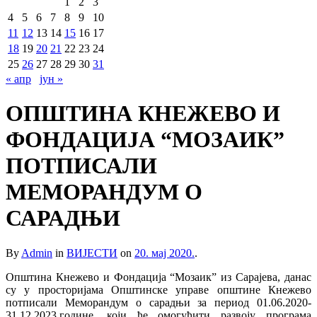
1
2
3
4
5
6
7
8
9
10
11
12
13
14
15
16
17
18
19
20
21
22
23
24
25
26
27
28
29
30
31
« апр
јун »
ОПШТИНА КНЕЖЕВО И
ФОНДАЦИЈА “МОЗАИК”
ПОТПИСАЛИ
МЕМОРАНДУМ О
САРАДЊИ
By
Admin
in
ВИЈЕСТИ
on
20. мај 2020.
.
Општина Кнежево и Фондација “Мозаик” из Сарајева, данас
су у просторијама Општинске управе општине Кнежево
потписали Меморандум о сарадњи за период 01.06.2020-
31.12.2023.године, који ће омогућити развоју програма