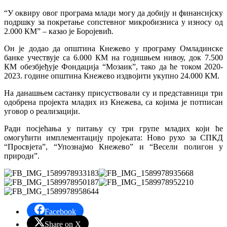
“У оквиру овог програма млади могу да добију и финансијску
подршку за покретање сопстевног микробизниса у износу од
2.000 КМ” – казао је Боројевић.
Он је додао да општина Кнежево у програму Омладинске
банке учествује са 6.000 КМ на годишњем нивоу, док 7.500
КМ обезбјеђује Фондација “Мозаик”, тако да ће током 2020-
2023. године општина Кнежево издвојити укупно 24.000 КМ.
На данашњем састанку присуствовали су и представници три
одобрена пројекта младих из Кнежева, са којима је потписан
уговор о реализацији.
Ради посјећања у питању су три групе младих који ће
омогућити имплементацију пројеката: Ново рухо за СПКД
“Просвјета”, “Упознајмо Кнежево” и “Весели полигон у
природи”.
Facebook
Share on X