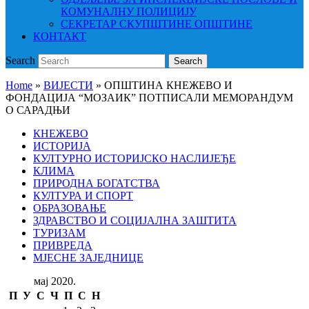
КОМУНАЛНУ ПОЛИЦИЈУ
СЕКРЕТАР СКУПШТИНЕ ОПШТИНЕ
КОНТАКТ
Search
Search
Home
»
ВИЈЕСТИ
»
ОПШТИНА КНЕЖЕВО И
ФОНДАЦИЈА “МОЗАИК” ПОТПИСАЛИ МЕМОРАНДУМ
О САРАДЊИ
КНЕЖЕВО
ИСТОРИЈА
КУЛТУРНО ИСТОРИЈСКО НАСЛИЈЕЂЕ
КЛИМА
ПРИРОДНА БОГАТСТВА
КУЛТУРА И СПОРТ
ОБРАЗОВАЊЕ
ЗДРАВСТВО И СОЦИЈАЛНА ЗАШТИТА
ТУРИЗАМ
ПРИВРЕДА
МЈЕСНЕ ЗАЈЕДНИЦЕ
мај 2020.
П
У
С
Ч
П
С
Н