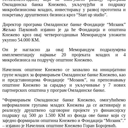
Омладинска банка Кнежево, укључујући и подршку
микробизнисима младих, инвестирању у развој прототипа и
покретању друштвених бизниса кроз “Start up studio”.
Директор програма Омладинске банке Фондације “Мозаик”
Жељко Пауковић изјавио је да ће Фондација и општина
Кнежево кроз овај четверогодишњи Меморандум уложити
укупно 54.000 КМ.
Он је нагласио да овај Меморандум подразумјева
имплементацију најмање 20 пројеката младих и 4
микробизниса на подручју општине Кнежево.
Начелник општине Кнежево се захвалио на иницијативи
групе младих за формирањем Омладинске банке Кнежево, као
и представницима Фондације “Мозаик”, на препознавању
општине Кнежево за сарадњу и укључивање у 7 нових
партнерских општина у програм Омладинске банке.
“Формирањем Омладинске банке Кнежево, омогућићемо
неформалним групама младих Кнежева да се активирају и
реализују друштвено одговорне пројекте уз финансијску
подршку од 500 до 1.500 КМ из фонда ове банке који су
заједно формирали општина Кнежево и Фондација “Мозаик”.”
– изјавио је Начелник општине Кнежево Горан Боројевић.