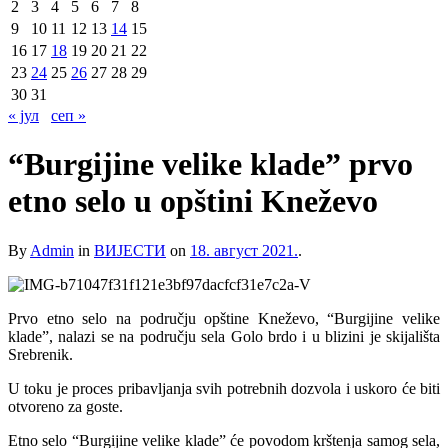
2
3
4
5
6
7
8
9
10
11
12
13
14
15
16
17
18
19
20
21
22
23
24
25
26
27
28
29
30
31
« јул
сеп »
“Burgijine velike klade” prvo
etno selo u opštini Kneževo
By
Admin
in
ВИЈЕСТИ
on
18. август 2021.
.
Prvo etno selo na području opštine Kneževo, “Burgijine velike
klade”, nalazi se na području sela Golo brdo i u blizini je skijališta
Srebrenik.
U toku je proces pribavljanja svih potrebnih dozvola i uskoro će biti
otvoreno za goste.
Etno selo “Burgijine velike klade” će povodom krštenja samog sela,