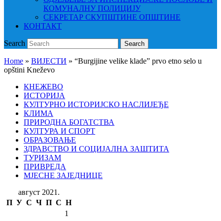
КОМУНАЛНУ ПОЛИЦИЈУ
СЕКРЕТАР СКУПШТИНЕ ОПШТИНЕ
КОНТАКТ
Search
Search
Home
»
ВИЈЕСТИ
»
“Burgijine velike klade” prvo etno selo u
opštini Kneževo
КНЕЖЕВО
ИСТОРИЈА
КУЛТУРНО ИСТОРИЈСКО НАСЛИЈЕЂЕ
КЛИМА
ПРИРОДНА БОГАТСТВА
КУЛТУРА И СПОРТ
ОБРАЗОВАЊЕ
ЗДРАВСТВО И СОЦИЈАЛНА ЗАШТИТА
ТУРИЗАМ
ПРИВРЕДА
МЈЕСНЕ ЗАЈЕДНИЦЕ
август 2021.
П
У
С
Ч
П
С
Н
1