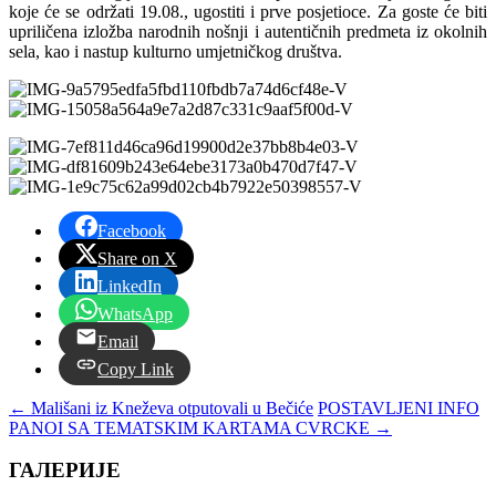
koje će se održati 19.08., ugostiti i prve posjetioce. Za goste će biti
upriličena izložba narodnih nošnji i autentičnih predmeta iz okolnih
sela, kao i nastup kulturno umjetničkog društva.
Facebook
Share on X
LinkedIn
WhatsApp
Email
Copy Link
←
Mališani iz Kneževa otputovali u Bečiće
POSTAVLJENI INFO
PANOI SA TEMATSKIM KARTAMA CVRCKE
→
ГАЛЕРИЈЕ