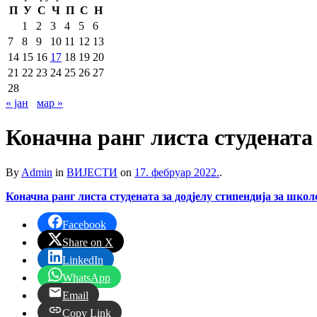
П
У
С
Ч
П
С
Н
1
2
3
4
5
6
7
8
9
10
11
12
13
14
15
16
17
18
19
20
21
22
23
24
25
26
27
28
« јан
мар »
Коначна ранг листа студената 
By
Admin
in
ВИЈЕСТИ
on
17. фебруар 2022.
.
Коначна ранг листа студената за додјелу стипендија за школ
Facebook
Share on X
LinkedIn
WhatsApp
Email
Copy Link