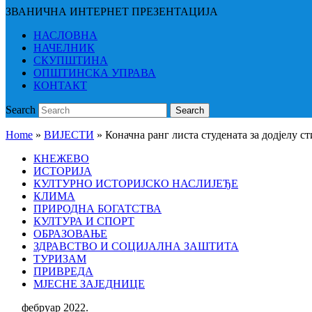
ЗВАНИЧНА ИНТЕРНЕТ ПРЕЗЕНТАЦИЈА
НАСЛОВНА
НАЧЕЛНИК
СКУПШТИНА
ОПШТИНСКА УПРАВА
КОНТАКТ
Search
Search
Home
»
ВИЈЕСТИ
»
Коначна ранг листа студената за додјелу с
КНЕЖЕВО
ИСТОРИЈА
КУЛТУРНО ИСТОРИЈСКО НАСЛИЈЕЂЕ
КЛИМА
ПРИРОДНА БОГАТСТВА
КУЛТУРА И СПОРТ
ОБРАЗОВАЊЕ
ЗДРАВСТВО И СОЦИЈАЛНА ЗАШТИТА
ТУРИЗАМ
ПРИВРЕДА
МЈЕСНЕ ЗАЈЕДНИЦЕ
фебруар 2022.