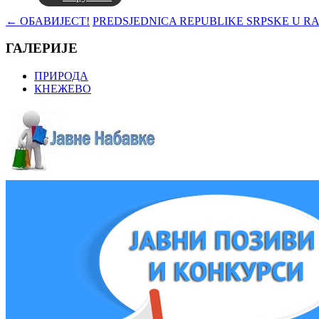
←
ОБАВИЈЕСТ!
PREDSJEDNICA REPUBLIKE SRPSKE U RA
ГАЛЕРИЈЕ
ПРИРОДА
КНЕЖЕВО