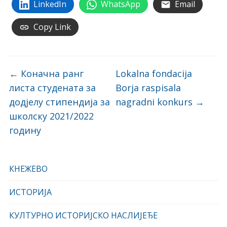
LinkedIn
WhatsApp
Email
Copy Link
←
Коначна ранг
Lokalna fondacija
листа студената за
Borja raspisala
додјелу стипендија за
nagradni konkurs
→
школску 2021/2022
годину
КНЕЖЕВО
ИСТОРИЈА
КУЛТУРНО ИСТОРИЈСКО НАСЛИЈЕЂЕ