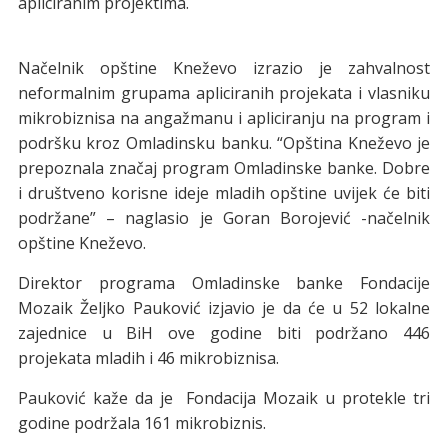
apliciranim projektima.
Načelnik opštine Kneževo izrazio je zahvalnost
neformalnim grupama apliciranih projekata i vlasniku
mikrobiznisa na angažmanu i apliciranju na program i
podršku kroz Omladinsku banku. “Opština Kneževo je
prepoznala značaj program Omladinske banke. Dobre
i društveno korisne ideje mladih opštine uvijek će biti
podržane” – naglasio je Goran Borojević -načelnik
opštine Kneževo.
Direktor programa Omladinske banke Fondacije
Mozaik Željko Pauković izjavio je da će u 52 lokalne
zajednice u BiH ove godine biti podržano 446
projekata mladih i 46 mikrobiznisa.
Pauković kaže da je Fondacija Mozaik u protekle tri
godine podržala 161 mikrobiznis.