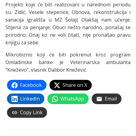
Projekti koje će biti realizovani u narednom periodu
su: Zidić; Vesele stepenice; Obnova, rekonstrukcija i
sanacija igrališta u MZ Šolaji; Olakšaj nam učenje;
Stijena za penjanje; Obuci nešto narodno, ponašaj se
prirodno; Onaj ko ne voli čitati, nije pronašao pravu
knjigu za sebe.
Mikrobiznis koji će biti pokrenut kroz program
Omladinske banke je Veterinarska ambulanta
“Kneževo”, vlasnik Dalibor Knežević.
Facebook
Share on X
LinkedIn
WhatsApp
Email
Copy Link