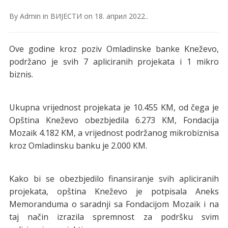
By
Admin
in
ВИЈЕСТИ
on
18. април 2022.
.
Ove godine kroz poziv Omladinske banke Kneževo,
podržano je svih 7 apliciranih projekata i 1 mikro
biznis.
Ukupna vrijednost projekata je 10.455 KM, od čega je
Opština Kneževo obezbjedila 6.273 KM, Fondacija
Mozaik 4.182 KM, a vrijednost podržanog mikrobiznisa
kroz Omladinsku banku je 2.000 KM.
Kako bi se obezbjedilo finansiranje svih apliciranih
projekata, opština Kneževo je potpisala Aneks
Memoranduma o saradnji sa Fondacijom Mozaik i na
taj način izrazila spremnost za podršku svim