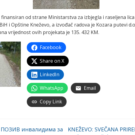
 finansiran od strane Ministarstva za izbjegla i raseljena lica
 BiH i Opštine Kneževo, a izvođač radova je Kozara putevi d.o
na vrijednost ovih projekata je 135. 432 KM.
Facebook
Share on X
LinkedIn
WhatsApp
Email
Copy Link
 ПОЗИВ инвалидима за
KNEŽEVO: SVEČANA PRIRE