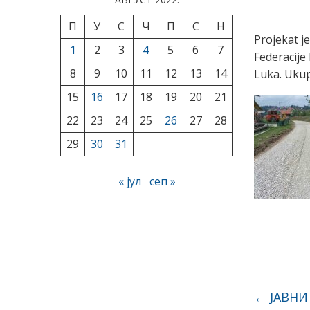
П
У
С
Ч
П
С
Н
Projekat je
1
2
3
4
5
6
7
Federacije
8
9
10
11
12
13
14
Luka. Ukup
15
16
17
18
19
20
21
22
23
24
25
26
27
28
29
30
31
« јул
сеп »
←
ЈАВНИ