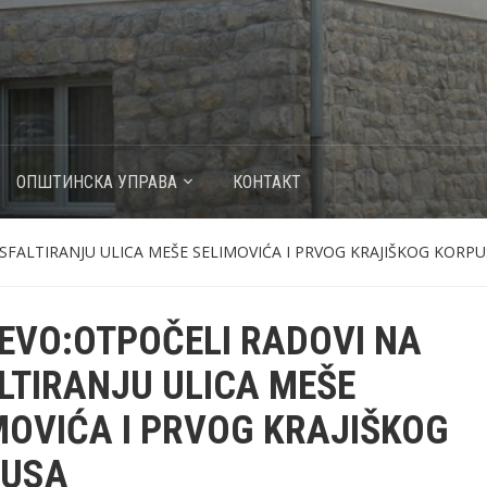
ОПШТИНСКА УПРАВА
КОНТАКТ
SFALTIRANJU ULICA MEŠE SELIMOVIĆA I PRVOG KRAJIŠKOG KORP
EVO:OTPOČELI RADOVI NA
LTIRANJU ULICA MEŠE
MOVIĆA I PRVOG KRAJIŠKOG
PUSA