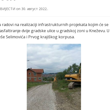
ВИЈЕСТИ
on
30. август 2022.
.
 radovi na realizaciji infrastrukturnih projekata kojim će se
asfaltiranje dvije gradske ulice u gradskoj zoni u Kneževu. U
eše Selimovića i Prvog krajiškog korpusa.