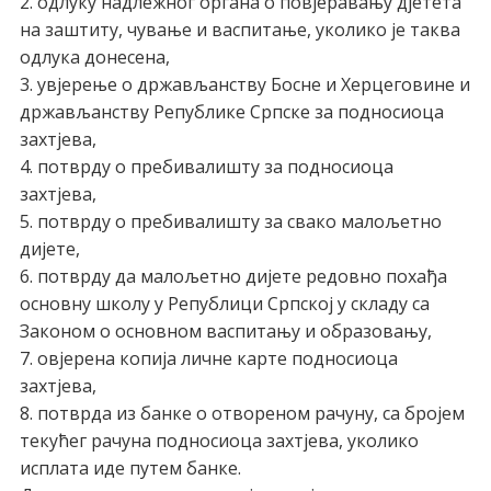
2. одлуку надлежног органа о повјеравању дјетета
на заштиту, чување и васпитање, уколико је таква
одлука донесена,
3. увјерење о држављанству Босне и Херцеговине и
држављанству Републике Српске за подносиоца
захтјева,
4. потврду о пребивалишту за подносиоца
захтјева,
5. потврду о пребивалишту за свако малољетно
дијете,
6. потврду да малољетно дијете редовно похађа
основну школу у Републици Српској у складу са
Законом о основном васпитању и образовању,
7. овјерена копија личне карте подносиоца
захтјева,
8. потврда из банке о отвореном рачуну, са бројем
текућег рачуна подносиоца захтјева, уколико
исплата иде путем банке.