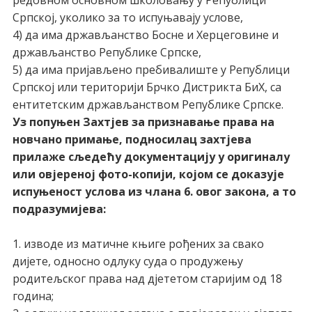
редовном основном школовању у Републици
Српској, уколико за то испуњавају услове,
4) да има држављанство Босне и Херцеговине и
држављанство Републике Српске,
5) да има пријављено пребивалиште у Републици
Српској или територији Брчко Дистрикта БиХ, са
ентитетским држављанством Републике Српске.
Уз попуњен Захтјев за признавање права на
новчано примање, подносилац захтјева
прилаже сљедећу документацију у оригиналу
или овјереној фото-копији, којом се доказује
испуњеност услова из члана 6. овог закона, а то
подразумијева:
1. изводе из матичне књиге рођених за свако
дијете, односно одлуку суда о продужењу
родитељског права над дјететом старијим од 18
година;