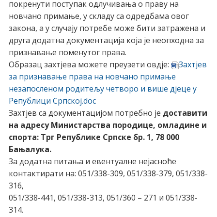
покренути поступак одлучивања о праву на
новчано примање, у складу са одредбама овог
закона, а у случају потребе може бити затражена и
друга додатна документација која је неопходна за
признавање поменутог права.
Образац захтјева можете преузети овдје:
Захтјев
за признавање права на новчано примање
незапосленом родитељу четворо и више дјеце у
Републици Српској.doc
Захтјев са документацијом потребно је
доставити
на адресу Министарства породице, омладине и
спорта: Трг Републике Српске бр. 1, 78 000
Бањалука.
За додатна питања и евентуалне нејасноће
контактирати на: 051/338-309, 051/338-379, 051/338-
316,
051/338-441, 051/338-313, 051/360 – 271 и 051/338-
314.