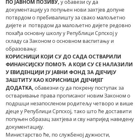
ПО ЈАВНОМ ПОЗИВУ,
у обавези су да
документацију уз попуњен нови захтјев допуне
потврдом о пребивалишту за свако малољетно
дијете и потврдом да малољетно дијете редовно
похађа основну школу у Републици Српској у
складу са Законом о основном васпитању и
образовању.
КОРИСНИЦИ КОЈИ СУ ДО САДА ОСТВАРИЛИ
ФИНАНСИЈСКУ ПОМОЋ А КОЈИ СУ СЕ НАЛАЗИЛИ
У ЕВИДЕНЦИЈИ ЈУ ЈАВНИ ФОНД ЗА ДЈЕЧИЈУ
ЗАШТИТУ КАО КОРИСНИЦИ ДЈЕЧИЈЕГ
ДОДАТКА,
обавезни су да покрену поступак за
остваривање права прописаног новим Законом о
подршци незапосленом родитељу четворо и више
дјеце у Републици Српској, тако што ће доставити
попуњен образац захтјева и сву напријед наведену
документацију.
Министарство ће, по службеној дужности,