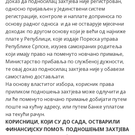
Доказ да подносилац захтјева није регистрован,
односно пријављен у Јединствени систем
регистрације, контроле и наплате доприноса по
основу радног односа и да не остварује мјесечни
доходак по другом основу који је већи од најниже
плате у Републици, које издаје Пореска управа
Републике Српске, изузев самохраних родитеља
који имају право на поменуто новчано примање,
Министарство прибавља по службеној дужности,
те овај доказ подносилац захтјева није у обавези
самостално достављати.
На основу властитог избора, корисник права
приликом подношења захтјева може одлучити да
ли ће поменуто новчано примање добијати путем
поште на кућну адресу, или путем банке уплатом
на текући рачун.
КОРИСНИЦИ, КОЈИ СУ ДО САДА, ОСТВАРИЛИ
ФИНАНСИЈСКУ ПОМОЋ ПОДНОШЕЊЕМ ЗАХТЈЕВА