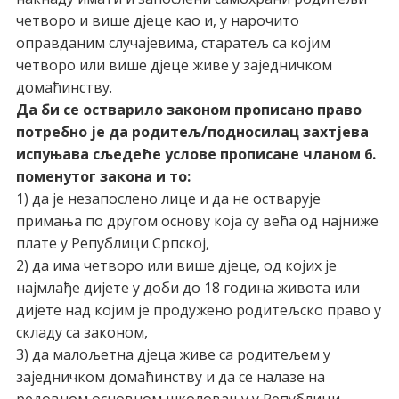
четворо и више дјеце као и, у нарочито
оправданим случајевима, старатељ са којим
четворо или више дјеце живе у заједничком
домаћинству.
Да би се остварило законом прописано право
потребно је да родитељ/подносилац захтјева
испуњава сљедеће услове прописане чланом 6.
поменутог закона и то:
1) да је незапослено лице и да не остварује
примања по другом основу која су већа од најниже
плате у Републици Српској,
2) да има четворо или више дјеце, од којих је
најмлађе дијете у доби до 18 година живота или
дијете над којим је продужено родитељско право у
складу са законом,
3) да малољетна дјеца живе са родитељем у
заједничком домаћинству и да се налазе на