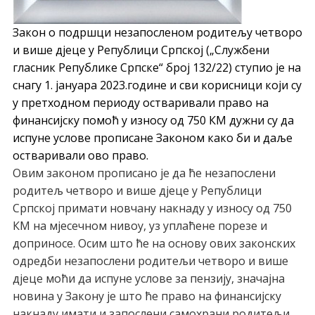
Закон о подршци незапосленом родитељу четворо
и више дјеце у Републици Српској („Службени
гласник Републике Српске“ број 132/22) ступио је на
снагу 1. јануара 2023.године и сви корисници који су
у претходном периоду остваривали право на
финансијску помоћ у износу од 750 КМ дужни су да
испуне услове прописане Законом како би и даље
остваривали ово право.
Овим законом прописано је да ће незапослени
родитељ четворо и више дјеце у Републици
Српској примати новчану накнаду у износу од 750
КМ на мјесечном нивоу, уз уплаћене порезе и
доприносе. Осим што ће на основу ових законских
одредби незапослени родитељи четворо и више
дјеце моћи да испуне услове за пензију, значајна
новина у Закону је што ће право на финансијску
накнаду имати и запослени самохрани родитељи