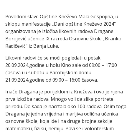
Povodom slave Opštine Kneževo Mala Gospojina, u
sklopu manifestacije „Dani opštine Kneževo 2024“
organizovana je izložba likovnih radova Dragane
Borojević učenice IX razreda Osnovne škole „Branko
Radičević“ iz Banja Luke.
Likovni radovi će se moći pogledati u petak
20.09.2024.godine u holu Kino sale od 09:00 – 17:00
časova i u subotu u Parohijskom domu
21.09.2024.godine od 09:00 – 16:00 časova.
Inače Dragana je porijeklom iz Kneževa i ovo je njena
prva izložba radova. Mnogo voli da slika portrete,
prirodu. Do sada je nacrtala oko 100 radova. Osim toga
Dragana je jedna vrijedna i marljiva odlična učenica
osnovne škole, koja ide i na druge brojne sekcije
matematiku, fiziku, hemiju. Bavi se i volonterskim