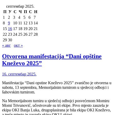
септембар 2025.
П
У
С
Ч
П
С
Н
1
2
3
4
5
6
7
8
9
10
11
12
13
14
15
16
17
18
19
20
21
22
23
24
25
26
27
28
29
30
« авг
окт »
Otvorena manifestacija “Dani opštine
Kneževo 2025”
16. септембар 2025.
Manifestacija “Dani opstine Kneževo 2025” zvanično je otvorena u
subotu, 13 septembra, Memorijalnim turnirom u sjedecoj odbojci i
šahovskim turnirom.
Na Memorijalnom turniru u sjedećoj odbojci posvećenom Momiru
Momi Trivunović, učestvovale su tri ekipe. Prvo mjesto zauzela je
ekipa OKI Banja Luka, drugoplasirana je bila ekipa OKI Kneževo,
a treće mjesto je zauzela ekipa OKI Laktasi.