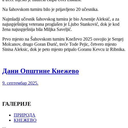
Na šahovskom turniru bilo je prijavljeno 20 učesnika.
Najmladji učesnik šahovskog turnira je bio Arsenije Aleksić, a za
najuspješnijeg veterana proglašen je Ljubo Stanković, dok je kod
žena najuspješnija bila Miljka Saveljić.
Prvo mjesto na Šahovskom turniru Kneževo 2025 osvojio je Sergej
Molcanov, drugo Goran Đurić, treće Tode Pejic, četvero mjesto
Sinisa Aleksic, dok je peto mjesto pripalo Goranu Kevcu iz Ribnika.
Дани Општине Кнежево
9. септембар 2025.
ГАЛЕРИЈЕ
ПРИРОДА
КНЕЖЕВО