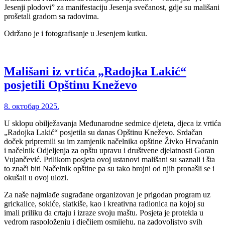
Jesenji plodovi” za manifestaciju Jesenja svečanost, gdje su mališani
prošetali gradom sa radovima.
Održano je i fotografisanje u Jesenjem kutku.
Mališani iz vrtića „Radojka Lakić“
posjetili Opštinu Kneževo
8. октобар 2025.
U sklopu obilježavanja Međunarodne sedmice djeteta, djeca iz vrtića
„Radojka Lakić“ posjetila su danas Opštinu Kneževo. Srdačan
doček pripremili su im zamjenik načelnika opštine Živko Hrvaćanin
i načelnik Odjeljenja za opštu upravu i društvene djelatnosti Goran
Vujančević. Prilikom posjeta ovoj ustanovi mališani su saznali i šta
to znači biti Načelnik opštine pa su tako brojni od njih pronašli se i
okušali u ovoj ulozi.
Za naše najmlađe sugrađane organizovan je prigodan program uz
grickalice, sokiće, slatkiše, kao i kreativna radionica na kojoj su
imali priliku da crtaju i izraze svoju maštu. Posjeta je protekla u
vedrom raspoloženju i dječijem osmijehu, na zadovoljstvo svih