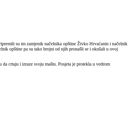
ipremili su im zamjenik načelnika opštine Živko Hrvaćanin i načelnik
lnik opštine pa su tako brojni od njih pronašli se i okušali u ovoj
u da crtaju i izraze svoju maštu. Posjeta je protekla u vedrom