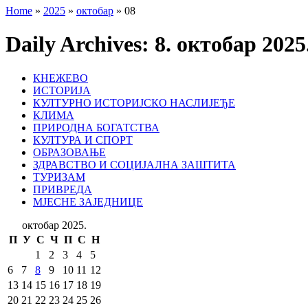
Home
»
2025
»
октобар
»
08
Daily Archives:
8. октобар 2025
КНЕЖЕВО
ИСТОРИЈА
КУЛТУРНО ИСТОРИЈСКО НАСЛИЈЕЂЕ
КЛИМА
ПРИРОДНА БОГАТСТВА
КУЛТУРА И СПОРТ
ОБРАЗОВАЊЕ
ЗДРАВСТВО И СОЦИЈАЛНА ЗАШТИТА
ТУРИЗАМ
ПРИВРЕДА
МЈЕСНЕ ЗАЈЕДНИЦЕ
октобар 2025.
П
У
С
Ч
П
С
Н
1
2
3
4
5
6
7
8
9
10
11
12
13
14
15
16
17
18
19
20
21
22
23
24
25
26