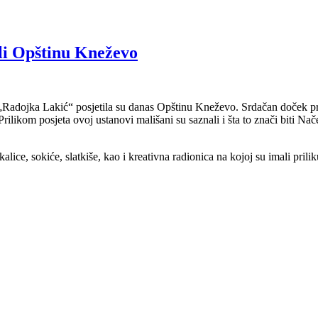
ili Opštinu Kneževo
 „Radojka Lakić“ posjetila su danas Opštinu Kneževo. Srdačan doček pr
ilikom posjeta ovoj ustanovi mališani su saznali i šta to znači biti Nače
ce, sokiće, slatkiše, kao i kreativna radionica na kojoj su imali prilik