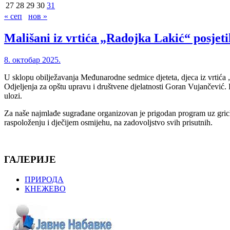
27
28
29
30
31
« сеп
нов »
Mališani iz vrtića „Radojka Lakić“ posjet
8. октобар 2025.
U sklopu obilježavanja Međunarodne sedmice djeteta, djeca iz vrtića
Odjeljenja za opštu upravu i društvene djelatnosti Goran Vujančević. Pr
ulozi.
Za naše najmlađe sugrađane organizovan je prigodan program uz grickali
raspoloženju i dječijem osmijehu, na zadovoljstvo svih prisutnih.
ГАЛЕРИЈЕ
ПРИРОДА
КНЕЖЕВО