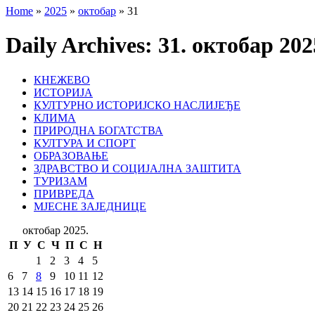
Home
»
2025
»
октобар
»
31
Daily Archives:
31. октобар 202
КНЕЖЕВО
ИСТОРИЈА
КУЛТУРНО ИСТОРИЈСКО НАСЛИЈЕЂЕ
КЛИМА
ПРИРОДНА БОГАТСТВА
КУЛТУРА И СПОРТ
ОБРАЗОВАЊЕ
ЗДРАВСТВО И СОЦИЈАЛНА ЗАШТИТА
ТУРИЗАМ
ПРИВРЕДА
МЈЕСНЕ ЗАЈЕДНИЦЕ
октобар 2025.
П
У
С
Ч
П
С
Н
1
2
3
4
5
6
7
8
9
10
11
12
13
14
15
16
17
18
19
20
21
22
23
24
25
26