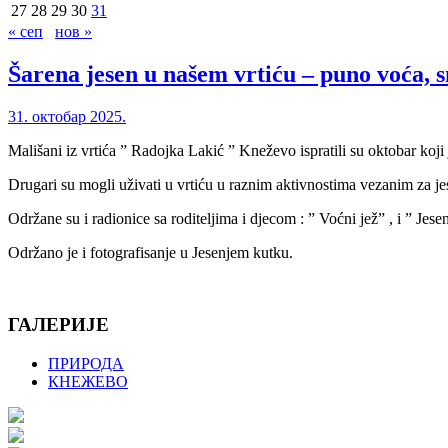
27
28
29
30
31
« сеп
нов »
Šarena jesen u našem vrtiću – puno voća, s
31. октобар 2025.
Mališani iz vrtića ” Radojka Lakić ” Kneževo ispratili su oktobar koji 
Drugari su mogli uživati u vrtiću u raznim aktivnostima vezanim za jes
Održane su i radionice sa roditeljima i djecom : ” Voćni jež” , i ” Jes
Održano je i fotografisanje u Jesenjem kutku.
ГАЛЕРИЈЕ
ПРИРОДА
КНЕЖЕВО