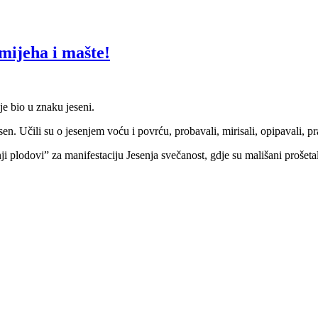
mijeha i mašte!
je bio u znaku jeseni.
en. Učili su o jesenjem voću i povrću, probavali, mirisali, opipavali, pr
enji plodovi” za manifestaciju Jesenja svečanost, gdje su mališani proše