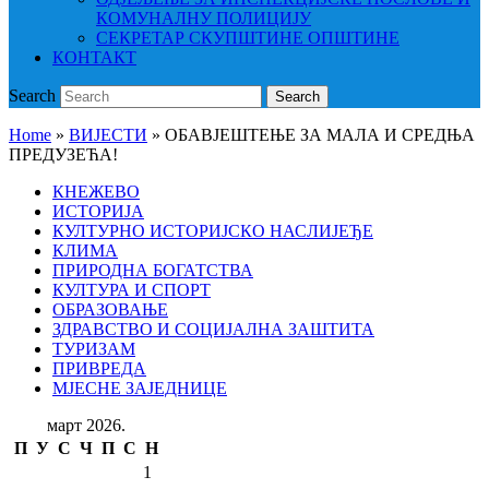
КОМУНАЛНУ ПОЛИЦИЈУ
СЕКРЕТАР СКУПШТИНЕ ОПШТИНЕ
КОНТАКТ
Search
Search
Home
»
ВИЈЕСТИ
»
ОБАВЈЕШТЕЊЕ ЗА МАЛА И СРЕДЊА
ПРЕДУЗЕЋА!
КНЕЖЕВО
ИСТОРИЈА
КУЛТУРНО ИСТОРИЈСКО НАСЛИЈЕЂЕ
КЛИМА
ПРИРОДНА БОГАТСТВА
КУЛТУРА И СПОРТ
ОБРАЗОВАЊЕ
ЗДРАВСТВО И СОЦИЈАЛНА ЗАШТИТА
ТУРИЗАМ
ПРИВРЕДА
МЈЕСНЕ ЗАЈЕДНИЦЕ
март 2026.
П
У
С
Ч
П
С
Н
1