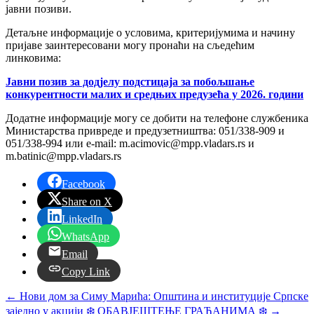
јавни позиви.
Детаљне информације о условима, критеријумима и начину
пријаве заинтересовани могу пронаћи на сљедећим
линковима:
Јавни позив за додјелу подстицаја за побољшање
конкурентности малих и средњих предузећа у 2026. години
Додатне информације могу се добити на телефоне службеника
Министарства привреде и предузетништва: 051/338-909 и
051/338-994 или e-mail: m.acimovic@mpp.vladars.rs и
m.batinic@mpp.vladars.rs
Facebook
Share on X
LinkedIn
WhatsApp
Email
Copy Link
←
Нови дом за Симу Марића: Општина и институције Српске
заједно у акцији
❄️ ОБАВЈЕШТЕЊЕ ГРАЂАНИМА ❄️
→