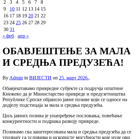
2
3
4
5
6
7
8
9
10
11
12
13
14
15
16
17
18
19
20
21
22
23
24
25
26
27
28
29
30
31
« феб
апр »
ОБАВЈЕШТЕЊЕ ЗА МАЛА
И СРЕДЊА ПРЕДУЗЕЋА!
By
Admin
in
ВИЈЕСТИ
on
25. март 2026.
.
Обавјештавамо привредне субјекте са подручја општине
Кнежево да је Министарство привреде и предузетништва
Републике Српске објавило јавне позиве који се односе на
додјелу подстицаја за мала и средња предузећа.
Циљ јавних позива је унапређење пословања, повећање
конкурентности и подршка развоју привреде.
Позивамо сва заинтересована мала и средња предузећа да се
упознају са условима и искористе могућности које нуде ови