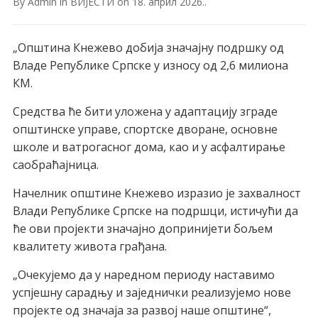
By
Admin
in
ВИЈЕСТИ
on
18. април 2026.
.
„Општина Кнежево добија значајну подршку од
Владе Републике Српске у износу од 2,6 милиона
КМ.
Средства ће бити уложена у адаптацију зграде
општинске управе, спортске дворане, основне
школе и ватрогасног дома, као и у асфалтирање
саобраћајница.
Начелник општине Кнежево изразио је захвалност
Влади Републике Српске на подршци, истичући да
ће ови пројекти значајно допринијети бољем
квалитету живота грађана.
„Очекујемо да у наредном периоду наставимо
успјешну сарадњу и заједнички реализујемо нове
пројекте од значаја за развој наше општине“,