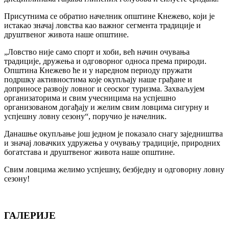
Присутнима се обратио начелник општине Кнежево, који је
истакао значај ловства као важног сегмента традиције и
друштвеног живота наше општине.
„Ловство није само спорт и хоби, већ начин очувања
традиције, дружења и одговорног односа према природи.
Општина Кнежево ће и у наредном периоду пружати
подршку активностима које окупљају наше грађане и
доприносе развоју ловног и сеоског туризма. Захваљујем
организаторима и свим учесницима на успјешно
организованом догађају и желим свим ловцима сигурну и
успјешну ловну сезону“, поручио је начелник.
Данашње окупљање још једном је показало снагу заједништва
и значај ловачких удружења у очувању традиције, природних
богатстава и друштвеног живота наше општине.
Свим ловцима желимо успјешну, безбједну и одговорну ловну
сезону!
ГАЛЕРИЈЕ