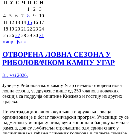
П
У
С
Ч
П
С
Н
1
2
3
4
5
6
7
8
9
10
11
12
13
14
15
16
17
18
19
20
21
22
23
24
25
26
27
28
29
30
31
« апр
јул »
ОТВОРЕНА ЛОВНА СЕЗОНА У
РИБОЛОВАЧКОМ КАМПУ УГАР
31. мај 2026.
Јуче је у Риболовачком кампу Угар свечано отворена нова
ловна сезона, уз дружење више од 250 чланова ловачких
секција са подручја општине Кнежево и гостију из других
крајева.
Поред традиционалног окупљања и дружења ловаца,
организован је и богат такмичарски програм. Учесници су се
надметали у испијању пива, вучи конопца и бацању камена с
рамена, док су љубитељи стрељаштва одмјерили снаге у
дисциплинама гађања глинених голубова и силуете срндаћа.