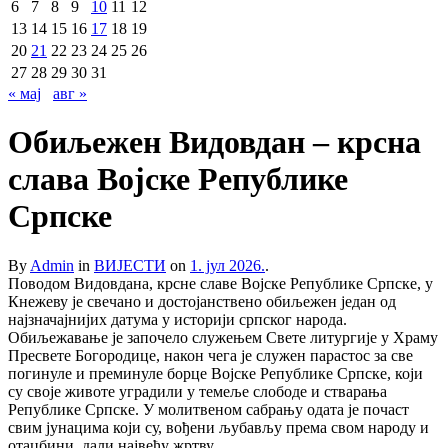
6
7
8
9
10
11
12
13
14
15
16
17
18
19
20
21
22
23
24
25
26
27
28
29
30
31
« мај
авг »
Обиљежен Видовдан – крсна
слава Војске Републике
Српске
By
Admin
in
ВИЈЕСТИ
on
1. јул 2026.
.
Поводом Видовдана, крсне славе Војске Републике Српске, у
Кнежеву је свечано и достојанствено обиљежен један од
најзначајнијих датума у историји српског народа.
Обиљежавање је започело служењем Свете литургије у Храму
Пресвете Богородице, након чега је служен парастос за све
погинуле и преминуле борце Војске Републике Српске, који
су своје животе уградили у темеље слободе и стварања
Републике Српске. У молитвеном сабрању одата је почаст
свим јунацима који су, вођени љубављу према свом народу и
отаџбини, дали највећу жртву.