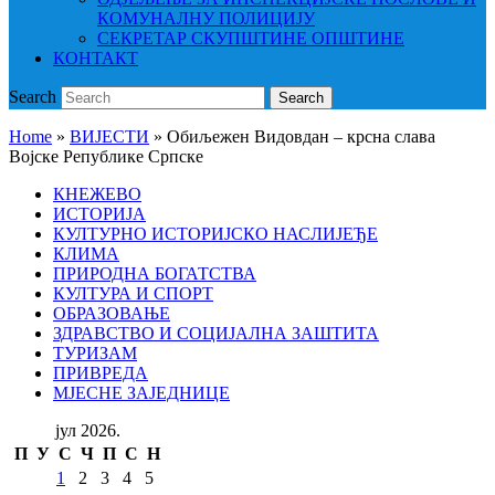
КОМУНАЛНУ ПОЛИЦИЈУ
СЕКРЕТАР СКУПШТИНЕ ОПШТИНЕ
КОНТАКТ
Search
Search
Home
»
ВИЈЕСТИ
»
Обиљежен Видовдан – крсна слава
Војске Републике Српске
КНЕЖЕВО
ИСТОРИЈА
КУЛТУРНО ИСТОРИЈСКО НАСЛИЈЕЂЕ
КЛИМА
ПРИРОДНА БОГАТСТВА
КУЛТУРА И СПОРТ
ОБРАЗОВАЊЕ
ЗДРАВСТВО И СОЦИЈАЛНА ЗАШТИТА
ТУРИЗАМ
ПРИВРЕДА
МЈЕСНЕ ЗАЈЕДНИЦЕ
јул 2026.
П
У
С
Ч
П
С
Н
1
2
3
4
5