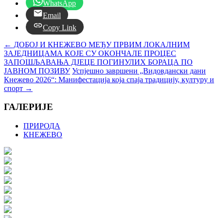
WhatsApp
Email
Copy Link
←
ДОБОЈ И КНЕЖЕВО МЕЂУ ПРВИМ ЛОКАЛНИМ
ЗАЈЕДНИЦАМА КОЈЕ СУ ОКОНЧАЛЕ ПРОЦЕС
ЗАПОШЉАВАЊА ДЈЕЦЕ ПОГИНУЛИХ БОРАЦА ПО
ЈАВНОМ ПОЗИВУ
Успјешно завршени „Видовдански дани
Кнежево 2026“: Манифестација која спаја традицију, културу и
спорт
→
ГАЛЕРИЈЕ
ПРИРОДА
КНЕЖЕВО