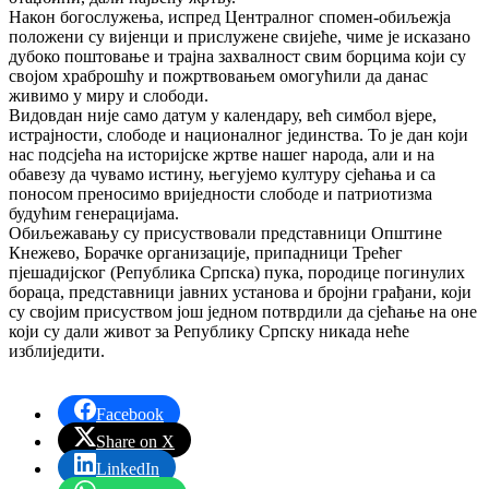
Након богослужења, испред Централног спомен-обиљежја
положени су вијенци и прислужене свијеће, чиме је исказано
дубоко поштовање и трајна захвалност свим борцима који су
својом храброшћу и пожртвовањем омогућили да данас
живимо у миру и слободи.
Видовдан није само датум у календару, већ симбол вјере,
истрајности, слободе и националног јединства. То је дан који
нас подсјећа на историјске жртве нашег народа, али и на
обавезу да чувамо истину, његујемо културу сјећања и са
поносом преносимо вриједности слободе и патриотизма
будућим генерацијама.
Обиљежавању су присуствовали представници Општине
Кнежево, Борачке организације, припадници Трећег
пјешадијског (Република Српска) пука, породице погинулих
бораца, представници јавних установа и бројни грађани, који
су својим присуством још једном потврдили да сјећање на оне
који су дали живот за Републику Српску никада неће
изблиједити.
Facebook
Share on X
LinkedIn