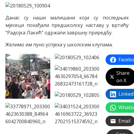
Данас су наши малишани који су последњих
мјесеци похађали предшколску наставу у вртићу
“Радојка Лакић” одржали завршну приредбу.
Желимо им пуно успјеха у школским клупама.
Faceb
Share
on X
Linked
Whats
Email