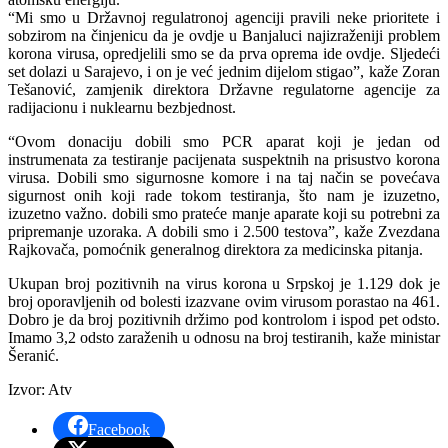
“Mi smo u Državnoj regulatronoj agenciji pravili neke prioritete i
sobzirom na činjenicu da je ovdje u Banjaluci najizraženiji problem
korona virusa, opredjelili smo se da prva oprema ide ovdje. Sljedeći
set dolazi u Sarajevo, i on je već jednim dijelom stigao”, kaže Zoran
Tešanović, zamjenik direktora Državne regulatorne agencije za
radijacionu i nuklearnu bezbjednost.
“Ovom donaciju dobili smo PCR aparat koji je jedan od
instrumenata za testiranje pacijenata suspektnih na prisustvo korona
virusa. Dobili smo sigurnosne komore i na taj način se povećava
sigurnost onih koji rade tokom testiranja, što nam je izuzetno,
izuzetno važno. dobili smo prateće manje aparate koji su potrebni za
pripremanje uzoraka. A dobili smo i 2.500 testova”, kaže Zvezdana
Rajkovača, pomoćnik generalnog direktora za medicinska pitanja.
Ukupan broj pozitivnih na virus korona u Srpskoj je 1.129 dok je
broj oporavljenih od bolesti izazvane ovim virusom porastao na 461.
Dobro je da broj pozitivnih držimo pod kontrolom i ispod pet odsto.
Imamo 3,2 odsto zaraženih u odnosu na broj testiranih, kaže ministar
Šeranić.
Izvor: Atv
Facebook