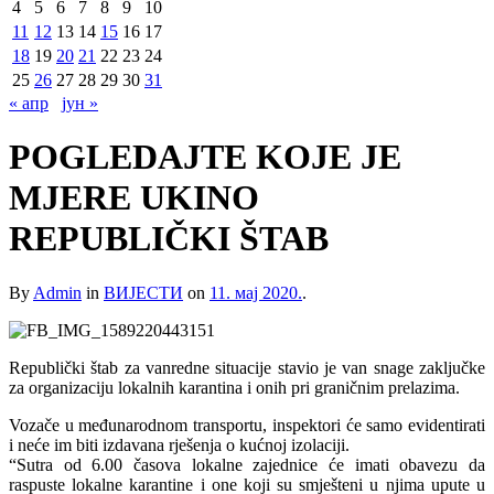
4
5
6
7
8
9
10
11
12
13
14
15
16
17
18
19
20
21
22
23
24
25
26
27
28
29
30
31
« апр
јун »
POGLEDAJTE KOJE JE
MJERE UKINO
REPUBLIČKI ŠTAB
By
Admin
in
ВИЈЕСТИ
on
11. мај 2020.
.
Republički štab za vanredne situacije stavio je van snage zaključke
za organizaciju lokalnih karantina i onih pri graničnim prelazima.
Vozače u međunarodnom transportu, inspektori će samo evidentirati
i neće im biti izdavana rješenja o kućnoj izolaciji.
“Sutra od 6.00 časova lokalne zajednice će imati obavezu da
raspuste lokalne karantine i one koji su smješteni u njima upute u