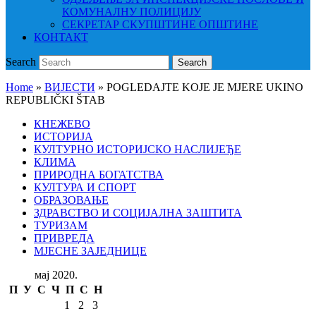
КОМУНАЛНУ ПОЛИЦИЈУ
СЕКРЕТАР СКУПШТИНЕ ОПШТИНЕ
КОНТАКТ
Search
Search
Home
»
ВИЈЕСТИ
»
POGLEDAJTE KOJE JE MJERE UKINO
REPUBLIČKI ŠTAB
КНЕЖЕВО
ИСТОРИЈА
КУЛТУРНО ИСТОРИЈСКО НАСЛИЈЕЂЕ
КЛИМА
ПРИРОДНА БОГАТСТВА
КУЛТУРА И СПОРТ
ОБРАЗОВАЊЕ
ЗДРАВСТВО И СОЦИЈАЛНА ЗАШТИТА
ТУРИЗАМ
ПРИВРЕДА
МЈЕСНЕ ЗАЈЕДНИЦЕ
мај 2020.
П
У
С
Ч
П
С
Н
1
2
3