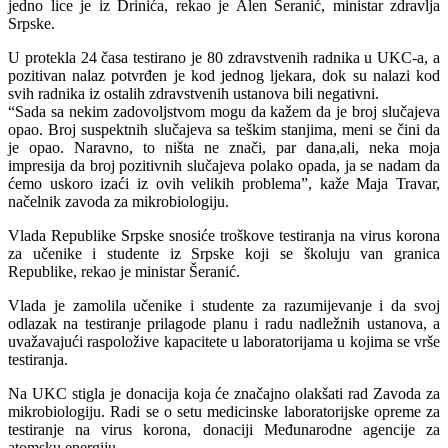
jedno lice je iz Drinića, rekao je Alen Šeranić, ministar zdravlja
Srpske.
U protekla 24 časa testirano je 80 zdravstvenih radnika u UKC-a, a
pozitivan nalaz potvrđen je kod jednog ljekara, dok su nalazi kod
svih radnika iz ostalih zdravstvenih ustanova bili negativni.
“Sada sa nekim zadovoljstvom mogu da kažem da je broj slučajeva
opao. Broj suspektnih slučajeva sa teškim stanjima, meni se čini da
je opao. Naravno, to ništa ne znači, par dana,ali, neka moja
impresija da broj pozitivnih slučajeva polako opada, ja se nadam da
ćemo uskoro izaći iz ovih velikih problema”, kaže Maja Travar,
načelnik zavoda za mikrobiologiju.
Vlada Republike Srpske snosiće troškove testiranja na virus korona
za učenike i studente iz Srpske koji se školuju van granica
Republike, rekao je ministar Šeranić.
Vlada je zamolila učenike i studente za razumijevanje i da svoj
odlazak na testiranje prilagode planu i radu nadležnih ustanova, a
uvažavajući raspoložive kapacitete u laboratorijama u kojima se vrše
testiranja.
Na UKC stigla je donacija koja će značajno olakšati rad Zavoda za
mikrobiologiju. Radi se o setu medicinske laboratorijske opreme za
testiranje na virus korona, donaciji Međunarodne agencije za
atomsku energiju.