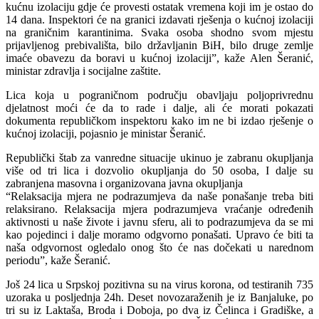
kućnu izolaciju gdje će provesti ostatak vremena koji im je ostao do
14 dana. Inspektori će na granici izdavati rješenja o kućnoj izolaciji
na graničnim karantinima. Svaka osoba shodno svom mjestu
prijavljenog prebivališta, bilo državljanin BiH, bilo druge zemlje
imaće obavezu da boravi u kućnoj izolaciji”, kaže Alen Šeranić,
ministar zdravlja i socijalne zaštite.
Lica koja u pograničnom području obavljaju poljoprivrednu
djelatnost moći će da to rade i dalje, ali će morati pokazati
dokumenta republičkom inspektoru kako im ne bi izdao rješenje o
kućnoj izolaciji, pojasnio je ministar Šeranić.
Republički štab za vanredne situacije ukinuo je zabranu okupljanja
više od tri lica i dozvolio okupljanja do 50 osoba, I dalje su
zabranjena masovna i organizovana javna okupljanja
“Relaksacija mjera ne podrazumjeva da naše ponašanje treba biti
relaksirano. Relaksacija mjera podrazumjeva vraćanje određenih
aktivnosti u naše živote i javnu sferu, ali to podrazumjeva da se mi
kao pojedinci i dalje moramo odgvorno ponašati. Upravo će biti ta
naša odgvornost ogledalo onog što će nas dočekati u narednom
periodu”, kaže Šeranić.
Još 24 lica u Srpskoj pozitivna su na virus korona, od testiranih 735
uzoraka u posljednja 24h. Deset novozaraženih je iz Banjaluke, po
tri su iz Laktaša, Broda i Doboja, po dva iz Čelinca i Gradiške, a