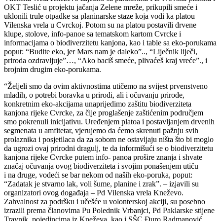
OKT Teslić u projektu jačanja Zelene mreže, prikupili smeće i
uklonili trule otpadke sa planinarske staze koja vodi ka platou
Vilenska vrela u Cvrckoj. Potom su na platou postavili drvene
klupe, stolove, info-panoe sa tematskom kartom Cvrcke i
informacijama o biodiverzitetu kanjona, kao i table sa eko-porukama
poput: “Budite eko, jer Mars nam je daleko”.., “Liječnik liječi,
priroda ozdravljuje”…, “Ako baciš smeće, plivaćeš kraj vreće”., i
brojnim drugim eko-porukama.
“Željeli smo da ovim aktivnostima utičemo na svijest prvenstveno
mladih, o potrebi boravka u prirodi, ali i očuvanju prirode,
konkretnim eko-akcijama unaprijedimo zaštitu biodiverziteta
kanjona rijeke Cvrcke, za čije proglašenje zaštićenim područjem
smo pokrenuli inicijativu. Uređenjem platoa i postavljanjem drvenih
segmenata u amfitetar, vjerujemo da ćemo skrenuti pažnju svih
prolaznika i posjetilaca da za sobom ne ostavljaju ništa što bi moglo
da ugrozi ovaj prirodni dragulj, te da informišući se o biodiverzitetu
kanjona rijeke Cvrcke putem info- panoa prošire znanja i shvate
značaj očuvanja ovog biodiverziteta i svojim ponašenjem utiču
i na druge, vodeći se bar nekom od naših eko-poruka, poput:
“Zadatak je stvarno lak, voli šume, planine i zrak”. – izjavili su
organizatori ovog događaja – Pd Vilenska vrela Kneževo.
Zahvalnost za podršku i učešće u volonterskoj akciji, su posebno
izrazili prema članovima Pu Polednik Vrbanjci, Pd Paklarske stijene
Travnik, pojedincima iz Kneževa, kao i SŠC Đuro Radmanović