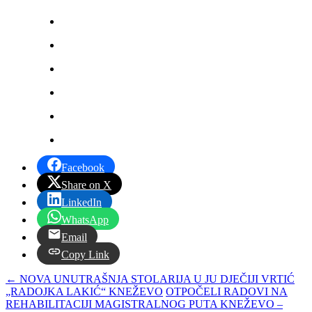
Facebook
Share on X
LinkedIn
WhatsApp
Email
Copy Link
←
NOVA UNUTRAŠNJA STOLARIJA U JU DJEČIJI VRTIĆ
„RADOJKA LAKIĆ“ KNEŽEVO
OTPOČELI RADOVI NA
REHABILITACIJI MAGISTRALNOG PUTA KNEŽEVO –