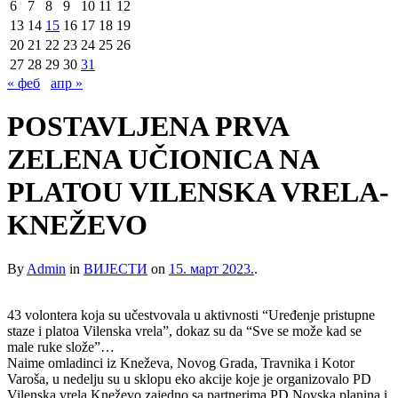
6
7
8
9
10
11
12
13
14
15
16
17
18
19
20
21
22
23
24
25
26
27
28
29
30
31
« феб
апр »
POSTAVLJENA PRVA
ZELENA UČIONICA NA
PLATOU VILENSKA VRELA-
KNEŽEVO
By
Admin
in
ВИЈЕСТИ
on
15. март 2023.
.
43 volontera koja su učestvovala u aktivnosti “Uređenje pristupne
staze i platoa Vilenska vrela”, dokaz su da “Sve se može kad se
male ruke slože”…
Naime omladinci iz Kneževa, Novog Grada, Travnika i Kotor
Varoša, u nedelju su u sklopu eko akcije koje je organizovalo PD
Vilenska vrela Kneževo zajedno sa partnerima PD Novska planina i