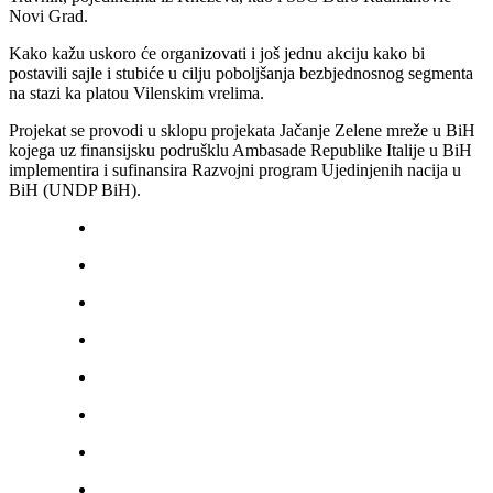
Novi Grad.
Kako kažu uskoro će organizovati i još jednu akciju kako bi
postavili sajle i stubiće u cilju poboljšanja bezbjednosnog segmenta
na stazi ka platou Vilenskim vrelima.
Projekat se provodi u sklopu projekata Jačanje Zelene mreže u BiH
kojega uz finansijsku podrušklu Ambasade Republike Italije u BiH
implementira i sufinansira Razvojni program Ujedinjenih nacija u
BiH (UNDP BiH).