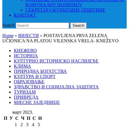
КОМУНАЛНУ ПОЛИЦИЈУ
СЕКРЕТАР СКУПШТИНЕ ОПШТИНЕ
КОНТАКТ
Search
Search
Home
»
ВИЈЕСТИ
»
POSTAVLJENA PRVA ZELENA
UČIONICA NA PLATOU VILENSKA VRELA- KNEŽEVO
КНЕЖЕВО
ИСТОРИЈА
КУЛТУРНО ИСТОРИЈСКО НАСЛИЈЕЂЕ
КЛИМА
ПРИРОДНА БОГАТСТВА
КУЛТУРА И СПОРТ
ОБРАЗОВАЊЕ
ЗДРАВСТВО И СОЦИЈАЛНА ЗАШТИТА
ТУРИЗАМ
ПРИВРЕДА
МЈЕСНЕ ЗАЈЕДНИЦЕ
март 2023.
П
У
С
Ч
П
С
Н
1
2
3
4
5