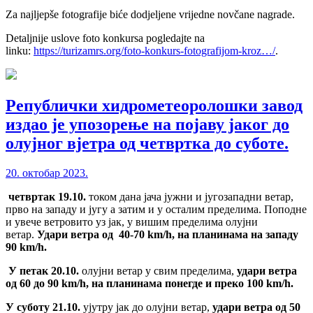
Za najljepše fotografije biće dodjeljene vrijedne novčane nagrade.
Detaljnije uslove foto konkursa pogledajte na
linku:
https://turizamrs.org/foto-konkurs-fotografijom-kroz…/
.
Републички хидрометеоролошки завод
издао је упозорење на појаву јаког до
олујног вјетра од четвртка до суботе.
20. октобар 2023.
четвртак 19.10.
током дана јача јужни и југозападни ветар,
прво на западу и југу а затим и у осталим пределима. Поподне
и увече ветровито уз јак, у вишим пределима олујни
ветар.
Удари ветра од 4
0-70
km/h
, на планинама на западу
90
km/h
.
У петак
20.10.
олујни ветар у свим пределима,
удари ветра
од 60 до 90
km/h
, на планинама понегде и преко 100
km/h
.
У суботу
21.10.
ујутру јак до олујни ветар,
удари ветра од 50