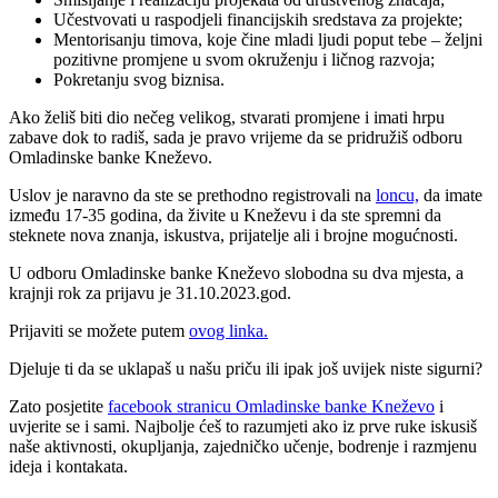
Učestvovati u raspodjeli financijskih sredstava za projekte;
Mentorisanju timova, koje čine mladi ljudi poput tebe – željni
pozitivne promjene u svom okruženju i ličnog razvoja;
Pokretanju svog biznisa.
Ako želiš biti dio nečeg velikog, stvarati promjene i imati hrpu
zabave dok to radiš, sada je pravo vrijeme da se pridružiš odboru
Omladinske banke Kneževo.
Uslov je naravno da ste se prethodno registrovali na
loncu,
da imate
između 17-35 godina, da živite u Kneževu i da ste spremni da
steknete nova znanja, iskustva, prijatelje ali i brojne mogućnosti.
U odboru Omladinske banke Kneževo slobodna su dva mjesta, a
krajnji rok za prijavu je 31.10.2023.god.
Prijaviti se možete putem
ovog linka.
Djeluje ti da se uklapaš u našu priču ili ipak još uvijek niste sigurni?
Zato posjetite
facebook stranicu Omladinske banke Kneževo
i
uvjerite se i sami. Najbolje ćeš to razumjeti ako iz prve ruke iskusiš
naše aktivnosti, okupljanja, zajedničko učenje, bodrenje i razmjenu
ideja i kontakata.