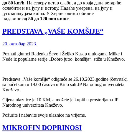
до 80
km/h
.
На северу ветар слаби, а до краја дана ветар ће
ослабити и на југу и истоку. Падаће умерена, на југу и
југозападу јача киша. У Херцеговини обилне
падавине
од
80
до
120 mm
кише
.
PREDSTAVA „VAŠE KOMŠIJE“
20. октобар 2023.
Poznati glumci Radenka Ševo i Željko Kasap u ulogama Milke i
Neđe iz popularne serije „Dobro jutro, komšija“, stižu u Kneževo.
Predstava „Vaše komšije“ odigraće se 26.10.2023.godine (četvrtak),
sa početkom u 19:00 časova u Kino sali JP Narodnog univerziteta
Kneževo.
Cijena ulaznice je 10 KM, a možete je kupiti u prostorijama JP
Narodnog univerziteta Kneževo.
Požurite i nabavite svoje ulaznice na vrijeme.
MIKROFIN DOPRINOSI