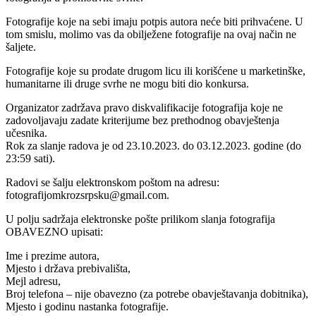
Fotografije koje na sebi imaju potpis autora neće biti prihvaćene. U
tom smislu, molimo vas da obilježene fotografije na ovaj način ne
šaljete.
Fotografije koje su prodate drugom licu ili korišćene u marketinške,
humanitarne ili druge svrhe ne mogu biti dio konkursa.
Organizator zadržava pravo diskvalifikacije fotografija koje ne
zadovoljavaju zadate kriterijume bez prethodnog obavještenja
učesnika.
Rok za slanje radova je od 23.10.2023. do 03.12.2023. godine (do
23:59 sati).
Radovi se šalju elektronskom poštom na adresu:
fotografijomkrozsrpsku@gmail.com.
U polju sadržaja elektronske pošte prilikom slanja fotografija
OBAVEZNO upisati:
Ime i prezime autora,
Mjesto i država prebivališta,
Mejl adresu,
Broj telefona – nije obavezno (za potrebe obavještavanja dobitnika),
Mjesto i godinu nastanka fotografije.