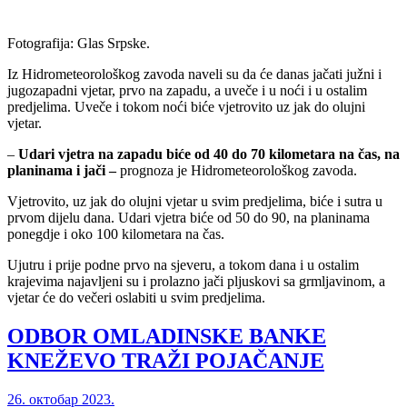
Fotografija: Glas Srpske.
Iz Hidrometeorološkog zavoda naveli su da će danas jačati južni i
jugozapadni vjetar, prvo na zapadu, a uveče i u noći i u ostalim
predjelima. Uveče i tokom noći biće vjetrovito uz jak do olujni
vjetar.
–
Udari vjetra na zapadu biće od 40 do 70 kilometara na čas, na
planinama i jači –
prognoza je Hidrometeorološkog zavoda.
Vjetrovito, uz jak do olujni vjetar u svim predjelima, biće i sutra u
prvom dijelu dana. Udari vjetra biće od 50 do 90, na planinama
ponegdje i oko 100 kilometara na čas.
Ujutru i prije podne prvo na sjeveru, a tokom dana i u ostalim
krajevima najavljeni su i prolazno jači pljuskovi sa grmljavinom, a
vjetar će do večeri oslabiti u svim predjelima.
ODBOR OMLADINSKE BANKE
KNEŽEVO TRAŽI POJAČANJE
26. октобар 2023.