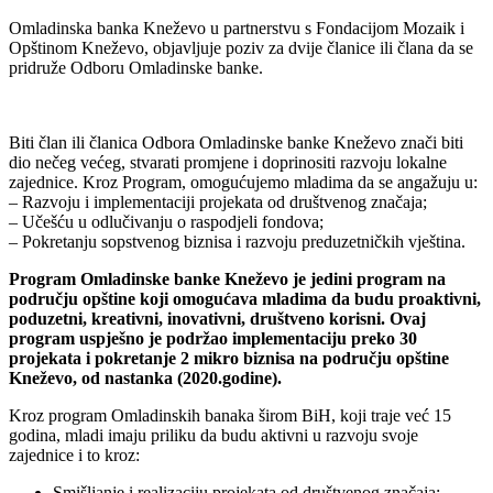
Omladinska banka Kneževo u partnerstvu s Fondacijom Mozaik i
Opštinom Kneževo, objavljuje poziv za dvije članice ili člana da se
pridruže Odboru Omladinske banke.
Biti član ili članica Odbora Omladinske banke Kneževo znači biti
dio nečeg većeg, stvarati promjene i doprinositi razvoju lokalne
zajednice. Kroz Program, omogućujemo mladima da se angažuju u:
– Razvoju i implementaciji projekata od društvenog značaja;
– Učešću u odlučivanju o raspodjeli fondova;
– Pokretanju sopstvenog biznisa i razvoju preduzetničkih vještina.
Program Omladinske banke Kneževo je jedini program na
području opštine koji omogućava mladima da budu proaktivni,
poduzetni, kreativni, inovativni, društveno korisni. Ovaj
program uspješno je podržao implementaciju preko 30
projekata i pokretanje 2 mikro biznisa na području opštine
Kneževo, od nastanka (2020.godine).
Kroz program Omladinskih banaka širom BiH, koji traje već 15
godina, mladi imaju priliku da budu aktivni u razvoju svoje
zajednice i to kroz:
Smišljanje i realizaciju projekata od društvenog značaja;