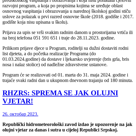
predškolskog vaspitanja i obrazovanja i koja nisu pohađala cjeloviti
razvojni program, a koja po propisima kojima se uređuje oblast
osnovnog vaspitanja i obrazovanja u narednoj školskoj godini stiču
uslove za polazak u prvi razred osnovne škole (2018. godište i 2017.
godište koja nisu upisana u školu).
Prijava za upis se vrši svakim radnim danom u prostorijama vrtića ili
na broj telefona 051 591 651 i traje do 28.11.2023. godine.
Prilikom prijave djece u Program, roditelji su dužni dostaviti rodni
list djeteta, a do početka realizacije Programa (do
01.03.2024.godine) da dostave i ljekarsko uvjerenje (bris grla, bris
nosa i nalaz stolice) od nadležne zdravstvene ustanove.
Program će se realizovati od 01. marta do 31. maja 2024. godine i
trajaće svaki radni dan u ukupnom dnevnom trajanju od 180 minuta.
RHZRS: SPREMA SE JAK OLUJNI
VJETAR!
26. октобар 2023.
Republički hidrometeorološki zavod izdao je upozorenje na jak
olujni vjetar za danas i sutra u cijeloj Republici Srpskoj.