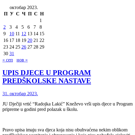
октобар 2023.
П
У
С
Ч
П
С
Н
1
2
3
4
5
6
7
8
9
10
11
12
13
14
15
16
17
18
19
20
21
22
23
24
25
26
27
28
29
30
31
« сеп
нов »
UPIS DJECE U PROGRAM
PREDŠKOLSKE NASTAVE
31. октобар 2023.
JU Dječiji vrtić “Radojka Lakić” Kneževo vrši upis djece u Program
pripreme u godini pred polazak u školu.
Pravo upisa imaju sva djeca koja nisu obuhvaćena nekim oblikom