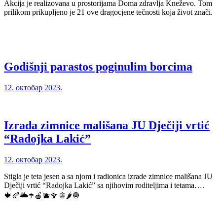
Akcija je realizovana u prostorijama Doma zdravlja Kneževo. Tom
prilikom prikupljeno je 21 ove dragocjene tečnosti koja život znači.
Godišnji parastos poginulim borcima
12. октобар 2023.
Izrada zimnice mališana JU Dječiji vrtić
“Radojka Lakić”
12. октобар 2023.
Stigla je teta jesen a sa njom i radionica izrade zimnice mališana JU
Dječiji vrtić “Radojka Lakić” sa njihovim roditeljima i tetama….
🍁🍂🌥️☂️🍎🫐🥦🫑🌶️🧅