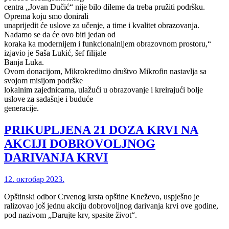
centra „Jovan Dučić“ nije bilo dileme da treba pružiti podršku.
Oprema koju smo donirali
unaprijedit će uslove za učenje, a time i kvalitet obrazovanja.
Nadamo se da će ovo biti jedan od
koraka ka modernijem i funkcionalnijem obrazovnom prostoru,“
izjavio je Saša Lukić, šef filijale
Banja Luka.
Ovom donacijom, Mikrokreditno društvo Mikrofin nastavlja sa
svojom misijom podrške
lokalnim zajednicama, ulažući u obrazovanje i kreirajući bolje
uslove za sadašnje i buduće
generacije.
PRIKUPLJENA 21 DOZA KRVI NA
AKCIJI DOBROVOLJNOG
DARIVANJA KRVI
12. октобар 2023.
Opštinski odbor Crvenog krsta opštine Kneževo, uspješno je
ralizovao još jednu akciju dobrovoljnog darivanja krvi ove godine,
pod nazivom „Darujte krv, spasite život“.