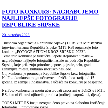
FOTO KONKURS: NAGRAĐUJEMO
NAJLJEPŠE FOTOGRAFIJE
REPUBLIKE SRPSKE
20. октобар 2023.
Turistička organizacija Republike Srpske (TORS) uz Ministarstvo
trgovine i turizma Republike Srpske (MTT RS) organizuje foto
konkurs „FOTOGRAFIJOM KROZ SRPSKU 2023“.
Tema foto konkursa je turističke ljepote Republike Srpske –
nagrađujemo najljepše fotografije nastale na području Republike
Srpske, koje prikazuju prirodne ljepote, pejzaže, selo, grad,
zanimljiva mjesta, kulturno istorijsko nasljeđe…
Cilj konkursa je promocija Republike Srpske kroz fotografiju.
Na Foto konkursu mogu učestvovati fizička lica starija od 15
godina, iz zemlje i inostranstva, a učešće na konkursu je besplatno.
Na Foto konkursu ne mogu učestvovati zaposleni u TORS-u i MTT
RS, kao ni članovi njihovih porodica (roditelji, supružnici, djeca).
TORS i MTT RS imaju neograničeno pravo na slobodno korišćenje
fotografija u promotivne svrhe.