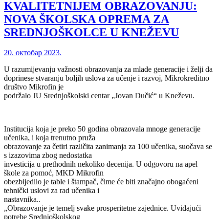
KVALITETNIJEM OBRAZOVANJU:
NOVA ŠKOLSKA OPREMA ZA
SREDNJOŠKOLCE U KNEŽEVU
20. октобар 2023.
U razumijevanju važnosti obrazovanja za mlade generacije i želji da
doprinese stvaranju boljih uslova za učenje i razvoj, Mikrokreditno
društvo Mikrofin je
podržalo JU Srednjoškolski centar „Jovan Dučić“ u Kneževu.
Institucija koja je preko 50 godina obrazovala mnoge generacije
učenika, i koja trenutno pruža
obrazovanje za četiri različita zanimanja za 100 učenika, suočava se
s izazovima zbog nedostatka
investicija u prethodnih nekoliko decenija. U odgovoru na apel
škole za pomoć, MKD Mikrofin
obezbijedilo je table i štampač, čime će biti značajno obogaćeni
tehnički uslovi za rad učenika i
nastavnika..
„Obrazovanje je temelj svake prosperitetne zajednice. Uviđajući
potrebe Srednjoškolskog