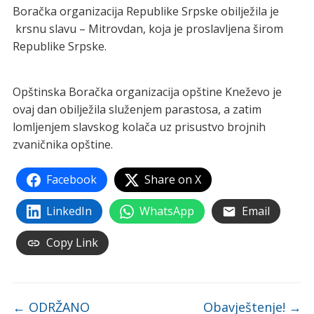
Boračka organizacija Republike Srpske obilježila je
krsnu slavu – Mitrovdan, koja je proslavljena širom
Republike Srpske.
Opštinska Boračka organizacija opštine Kneževo je
ovaj dan obilježila služenjem parastosa, a zatim
lomljenjem slavskog kolača uz prisustvo brojnih
zvaničnika opštine.
Facebook
Share on X
LinkedIn
WhatsApp
Email
Copy Link
←
ODRŽANO
Obavještenje!
→