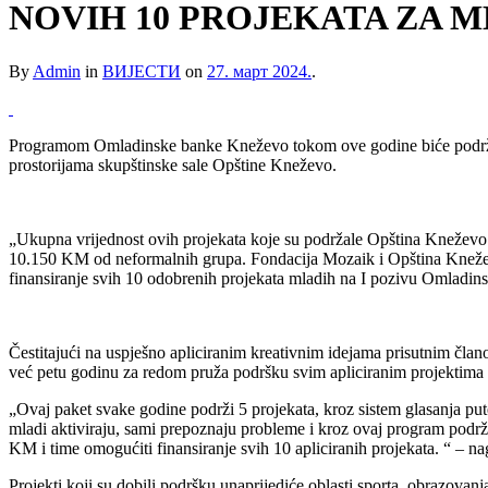
NOVIH 10 PROJEKATA ZA 
By
Admin
in
ВИЈЕСТИ
on
27. март 2024.
.
Programom Omladinske banke Kneževo tokom ove godine biće podržano 
prostorijama skupštinske sale Opštine Kneževo.
„Ukupna vrijednost ovih projekata koje su podržale Opština Knež
10.150 KM od neformalnih grupa. Fondacija Mozaik i Opština Kneževo
finansiranje svih 10 odobrenih projekata mladih na I pozivu Omladi
Čestitajući na uspješno apliciranim kreativnim idejama prisutnim č
već petu godinu za redom pruža podršku svim apliciranim projektima
„Ovaj paket svake godine podrži 5 projekata, kroz sistem glasanja putem
mladi aktiviraju, sami prepoznaju probleme i kroz ovaj program podr
KM i time omogućiti finansiranje svih 10 apliciranih projekata. “ – na
Projekti koji su dobili podršku unaprijediće oblasti sporta, obrazovanja