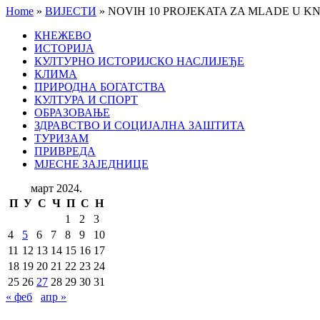
Home
»
ВИЈЕСТИ
»
NOVIH 10 PROJEKATA ZA MLADE U K
КНЕЖЕВО
ИСТОРИЈА
КУЛТУРНО ИСТОРИЈСКО НАСЛИЈЕЂЕ
КЛИМА
ПРИРОДНА БОГАТСТВА
КУЛТУРА И СПОРТ
ОБРАЗОВАЊЕ
ЗДРАВСТВО И СОЦИЈАЛНА ЗАШТИТА
ТУРИЗАМ
ПРИВРЕДА
МЈЕСНЕ ЗАЈЕДНИЦЕ
март 2024.
П
У
С
Ч
П
С
Н
1
2
3
4
5
6
7
8
9
10
11
12
13
14
15
16
17
18
19
20
21
22
23
24
25
26
27
28
29
30
31
« феб
апр »