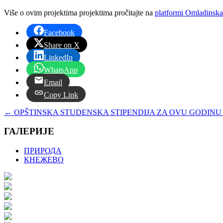
Više o ovim projektima projektima pročitajte na
platformi Omladinsk
Facebook
Share on X
LinkedIn
WhatsApp
Email
Copy Link
←
OPŠTINSKA STUDENSKA STIPENDIJA ZA OVU GODINU 
ГАЛЕРИЈЕ
ПРИРОДА
КНЕЖЕВО