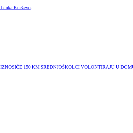
a banka Kneževo
.
IZNOSIĆE 150 KM
SREDNJOŠKOLCI VOLONTIRAJU U DOMU 