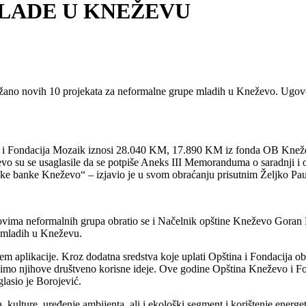
MLADE U KNEŽEVU
novih 10 projekata za neformalne grupe mladih u Kneževo. Ugovori o 
evo i Fondacija Mozaik iznosi 28.040 KM, 17.890 KM iz fonda OB Kn
 su se usaglasile da se potpiše Aneks III Memoranduma o saradnji i 
nske banke Kneževo“ – izjavio je u svom obraćanju prisutnim Željko P
lanovima neformalnih grupa obratio se i Načelnik opštine Kneževo Gor
 mladih u Kneževu.
 aplikacije. Kroz dodatna sredstva koje uplati Opština i Fondacija obezb
žimo njihove društveno korisne ideje. Ove godine Opština Kneževo i Fo
glasio je Borojević.
, kulture, uređenje ambijenta, ali i ekološki segment i korištenje energet