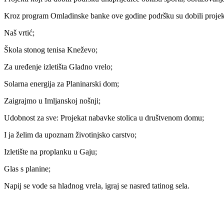
Kroz program Omladinske banke ove godine podršku su dobili projek
Naš vrtić;
Škola stonog tenisa Kneževo;
Za uređenje izletišta Gladno vrelo;
Solarna energija za Planinarski dom;
Zaigrajmo u Imljanskoj nošnji;
Udobnost za sve: Projekat nabavke stolica u društvenom domu;
I ja želim da upoznam životinjsko carstvo;
Izletište na proplanku u Gaju;
Glas s planine;
Napij se vode sa hladnog vrela, igraj se nasred tatinog sela.