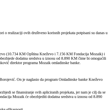
realizaciji ovih društveno korisnih projekata potpisani su danas u
eževo (10.734 KM Opština Kneževo i 7.156 KM Fondacija Mozaik) i
obezbjede dodatna sredstva u iznosu od 8.890 KM čime bi omogućili
auković direktor programa Mozaik omladinske banke.
an Borojević. On je naglasio da program Omladinske banke Kneževo
jedi se finansiranje svih apliciranih projekata, jer nam je cilj da se
ndacija Mozaik će obezbjediti dodatna sredstva u iznosu od 8.890
ske efikasnosti.