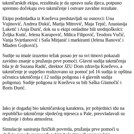
takmičarskih ekipa, rezultirala je da upravo naša djeca, potpuno
spremno dočekaju ovo takmičenje i ostvare zavidne rezultate.
Ekipu podmladka iz Kneževa predstavljali su osnovci: Una
Vujinović, Andrea Đukić, Marija Mitrović, Maja Tepić, Anastasija
Laketić i Anja Đurić, dok su u ekipi omladine bili srednjoškolci:
Željka Kutić, Jelena Karupović, Milica Filipović, Teodora Vučić,
Vanja Svjetlanović i Saša Mirjanić i markiranti (Jelena Banović i
Mladen Gojković).
Sudije su imale izuzetno težak posao jer su svi timovi pokazali
zavidno znanje u pružanju prve pomoći. Glavni sudija takmičenja
bila je dr Suzana Radić, direktor JZU Dom zdravlja Kneževo, a
takmičenje je uspješno realizovano uz pomoć još 16 sudija iz opština
učesnica takmičenja ( 12 sudija poligona i 4 glavnih sudija
poligona). Sudije poligona iz Kneževa su bili Saška Glamočić i
Boris Đurić.
Iako je događaj bio takmičarskog karaktera, jer pobjednici idu na
republičko takmičenje sljedećeg mjeseca u Pale, preovladavali su
druženje i dobra atmosfera.
Simulacije saniranja fizičkih povreda, pružanja prve pomoći u