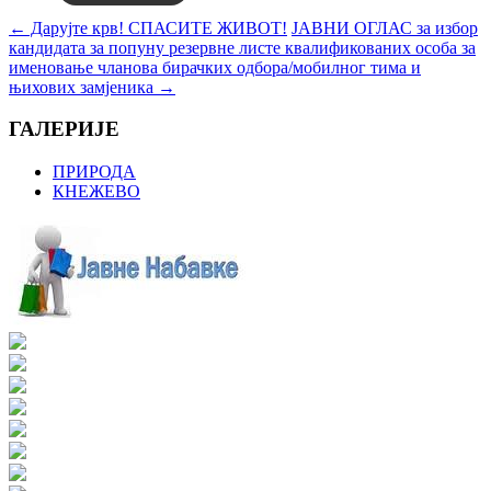
←
Дарујте крв! СПАСИТЕ ЖИВОТ!
ЈАВНИ ОГЛАС за избор
кандидата за попуну резервне листе квалификованих особа за
именовање чланова бирачких одбора/мобилног тима и
њихових замјеника
→
ГАЛЕРИЈЕ
ПРИРОДА
КНЕЖЕВО