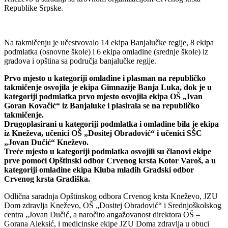
Republike Srpske.
Na takmičenju je učestvovalo 14 ekipa Banjalučke regije, 8 ekipa
podmlatka (osnovne škole) i 6 ekipa omladine (srednje škole) iz
gradova i opština sa područja banjalučke regije.
Prvo mjesto u kategoriji omladine i plasman na republičko
takmičenje osvojila je ekipa Gimnazije Banja Luka, dok je u
kategoriji podmlatka prvo mjesto osvojila ekipa OŠ „Ivan
Goran Kovačić“ iz Banjaluke i plasirala se na republičko
takmičenje.
Drugoplasirani u kategoriji podmlatka i omladine bila je ekipa
iz Kneževa, učenici OŠ „Dositej Obradović“ i učenici SŠC
„Jovan Dučić“ Kneževo.
Treće mjesto u kategoriji podmlatka osvojili su članovi ekipe
prve pomoći Opštinski odbor Crvenog krsta Kotor Varoš, a u
kategoriji omladine ekipa Kluba mladih Gradski odbor
Crvenog krsta Gradiška.
Odlična saradnja Opštinskog odbora Crvenog krsta Kneževo, JZU
Dom zdravlja Kneževo, OŠ „Dositej Obradović“ i Srednjoškolskog
centra „Jovan Dučić, a naročito angažovanost direktora OŠ –
Gorana Aleksić, i medicinske ekipe JZU Doma zdravlja u obuci