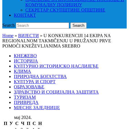
КОМУНАЛНУ ПОЛИЦИЈУ
СЕКРЕТАР СКУПШТИНЕ ОПШТИНЕ
КОНТАКТ
Search
Search
Home
»
ВИЈЕСТИ
»
U KONKURENCIJI 14 EKIPA NA
REGIONALNOM TAKMIČENJU U PRUŽANJU PRVE
POMOĆI KNEŽEVLJANIMA SREBRO
КНЕЖЕВО
ИСТОРИЈА
КУЛТУРНО ИСТОРИЈСКО НАСЛИЈЕЂЕ
КЛИМА
ПРИРОДНА БОГАТСТВА
КУЛТУРА И СПОРТ
ОБРАЗОВАЊЕ
ЗДРАВСТВО И СОЦИЈАЛНА ЗАШТИТА
ТУРИЗАМ
ПРИВРЕДА
МЈЕСНЕ ЗАЈЕДНИЦЕ
мај 2024.
П
У
С
Ч
П
С
Н