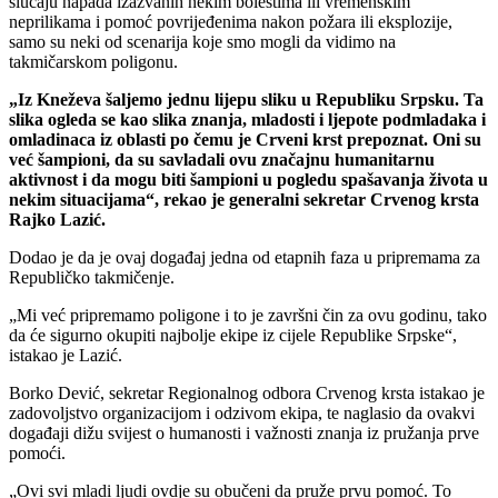
slučaju napada izazvanih nekim bolestima ili vremenskim
neprilikama i pomoć povrijeđenima nakon požara ili eksplozije,
samo su neki od scenarija koje smo mogli da vidimo na
takmičarskom poligonu.
„Iz Kneževa šaljemo jednu lijepu sliku u Republiku Srpsku. Ta
slika ogleda se kao slika znanja, mladosti i ljepote podmladaka i
omladinaca iz oblasti po čemu je Crveni krst prepoznat. Oni su
već šampioni, da su savladali ovu značajnu humanitarnu
aktivnost i da mogu biti šampioni u pogledu spašavanja života u
nekim situacijama“, rekao je generalni sekretar Crvenog krsta
Rajko Lazić.
Dodao je da je ovaj događaj jedna od etapnih faza u pripremama za
Republičko takmičenje.
„Mi već pripremamo poligone i to je završni čin za ovu godinu, tako
da će sigurno okupiti najbolje ekipe iz cijele Republike Srpske“,
istakao je Lazić.
Borko Dević, sekretar Regionalnog odbora Crvenog krsta istakao je
zadovoljstvo organizacijom i odzivom ekipa, te naglasio da ovakvi
događaji dižu svijest o humanosti i važnosti znanja iz pružanja prve
pomoći.
„Ovi svi mladi ljudi ovdje su obučeni da pruže prvu pomoć. To