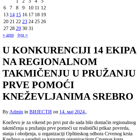
1
2
3
4
5
6
7
8
9
10
11
12
13
14
15
16
17
18
19
20
21
22
23
24
25
26
27
28
29
30
31
« апр
јун »
U KONKURENCIJI 14 EKIPA
NA REGIONALNOM
TAKMIČENJU U PRUŽANJU
PRVE POMOĆI
KNEŽEVLJANIMA SREBRO
By
Admin
in
ВИЈЕСТИ
on
14. мај 2024.
.
Kneževo je za vikend po prvi put do sada bilo domaćin regionalnog
takmičenja u pružanju prve pomoći uz realistički prikaz povreda,
stanja i oboljenja, u organizaciji Opštinskog odbora Crvenog krsta
Kneževo u saradnji sa krovnom organizacijom Crvenog krsta