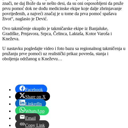
znači, ne daj Bože da se nešto desi, da su oni osposobljeni da pruže
prvu pomoć dok ne dođu medicinske ekipe koje dalje zbrinjavanje
povrijeđenih, a najveći značaj je u tome da prva pomoć spašava
život“, naglasio je Dević.
Ovo takmičenje okupilo je takmičarske ekipe iz Banjaluke,
Gradiške, Prnjavora, Srpca, Čelinca, Laktaša, Kotor Varoša i
Kneževa.
U nastavku pogledajte video i foto bazu sa regionalnog takmičenja u
pružanju prve pomoći uz realistički prikaz povreda, stanja i
oboljenja održanog u Kneževu…
Facebook
Share on X
LinkedIn
WhatsApp
Email
Copy Link