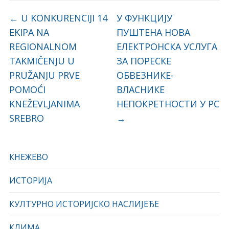
←
U KONKURENCIJI 14
У ФУНКЦИЈУ
EKIPA NA
ПУШТЕНА НОВА
REGIONALNOM
ЕЛЕКТРОНСКА УСЛУГА
TAKMIČENJU U
ЗА ПОРЕСКЕ
PRUŽANJU PRVE
ОБВЕЗНИКЕ-
POMOĆI
ВЛАСНИКЕ
KNEŽEVLJANIMA
НЕПОКРЕТНОСТИ У РС
SREBRO
→
КНЕЖЕВО
ИСТОРИЈА
КУЛТУРНО ИСТОРИЈСКО НАСЛИЈЕЂЕ
КЛИМА