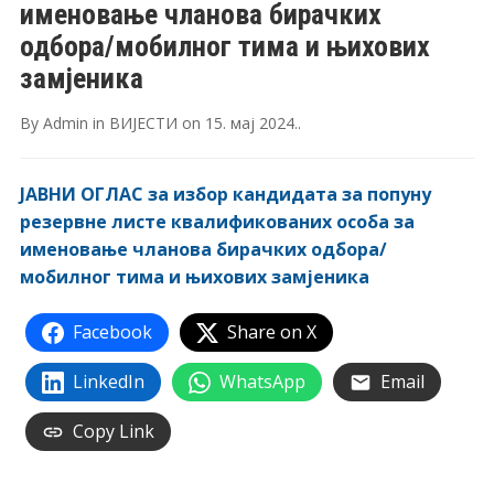
именовање чланова бирачких
одбора/мобилног тима и њихових
замјеника
By
Admin
in
ВИЈЕСТИ
on
15. мај 2024.
.
ЈАВНИ ОГЛАС за избор кандидата за попуну
резервне листе квалификованих особа за
именовање чланова бирачких одбора/
мобилног тима и њихових замјеника
Facebook
Share on X
LinkedIn
WhatsApp
Email
Copy Link