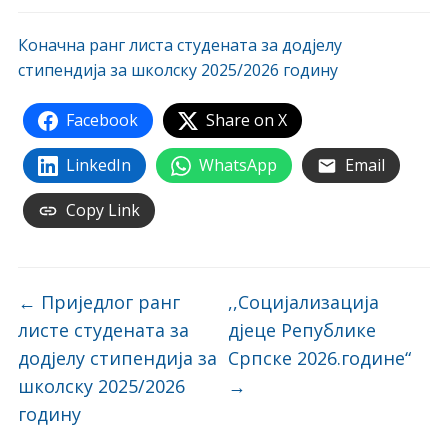
Коначна ранг листа студената за додјелу
стипендија за школску 2025/2026 годину
Facebook
Share on X
LinkedIn
WhatsApp
Email
Copy Link
←
Приједлог ранг
,,Социјализација
листе студената за
дјеце Републике
додјелу стипендија за
Српске 2026.године“
школску 2025/2026
→
годину