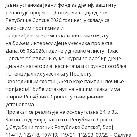
Jавна установа Јавни фонд за дјечију заштиту
реализује пројекат ,,Социјализација дјеце
Републике Српске 2026.године“, у складу са
законским прописима и
предвиђеном временском динамиком, а у
најбољем интересу дјеце учесника пројекта.
Дана, 05.03.2026. године у дневном листу „Глас
Српске“ објављени су конкурси за одабир дјеце
циљних категорија, васпитача и стручног особља
потенцијалних учесника у Пројекту.
Овогодишњи слоган „Љето које памтиш почиње
пријавом!“ биће истакнут на нашим плакатима
широм Републике Српске, у свим јавним
установама.
Пројекат се реализује на основу члана 34. и 35.
Закона о дјечијој заштити Републике Српске
(,,Службени гласник Републике Српске”, број:
114/17, 122/18, 107/19, 119/21, 112/23, 09/25 – Одлука