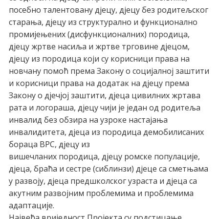
посебно талентовану дјецу, дјецу без родитељског
старања, дјецу из структурално и функционално
промијењених (дисфункционалних) породица,
дјецу жртве насиља и жртве трговине дјецом,
дјецу из породица који су корисници права на
новчану помоћ према Закону о социјалној заштити
и корисници права на додатак на дјецу према
Закону о дјечјој заштити, дјеца цивилних жртава
рата и логораша, дјецу чији је један од родитеља
инвалид без обзира на узроке настајања
инвалидитета, дјеца из породица демобилисаних
бораца ВРС, дјецу из
вишечланих породица, дјецу ромске популације,
дјеца, браћа и сестре (сиблинзи) дјеце са сметњама
у развоју, дјеца предшколског узраста и дјеца са
акутним развојним проблемима и проблемима
адаптације.
Највећа вриједност Пројекта су подстицање