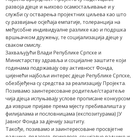
развоја дјеце и њихово осамостаљивање и у
служби су остварења пројектних циљева као што
су развијање осјећаја емпатије, толеранција на
међусобне индивидуалне разлике као и подршка
вршњачком дружењу, те социјализација дјеце у
сваком смислу.
Захваљујући Влади Републике Српске и
Министарству здравља и социјалне заштите који
годинама подржавају ову активност Фонда,
цијенећи најбољи интерес дјеце Републике Српске,
обезбјеђена су средства за реализацију Пројекта.
Позивамо заинтересоване родитеље/старатеље
чија дјеца испуњавају услове прописане конкурсом
да изврше пријаве према мјесту пребивалишта у
филијалама и пословницама (експозитурама) ЈУ
Јавног Фонда за дјечију заштиту.
Такође, позивамо и заинтересоване просвјетне
раднике, педагоге, психологе, социјалне раднике и