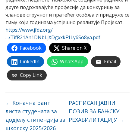
друге подржавајуће професије да конкуришу за
чланове стручног и пратећег особља и придруже се
тиму који годинама успјешно реализује Пројекат.
https://www.jfdz.org/
…/TifR21An1DNbLjXDgxxkF1Ly6So8ya.pdf
Facebook
Share on X
LinkedIn
WhatsApp
Email
Copy Link
←
Коначна ранг
РАСПИСАН ЈАВНИ
листа студената за
ПОЗИВ ЗА БАЊСКУ
додјелу стипендија за
РЕХАБИЛИТАЦИЈУ
→
школску 2025/2026