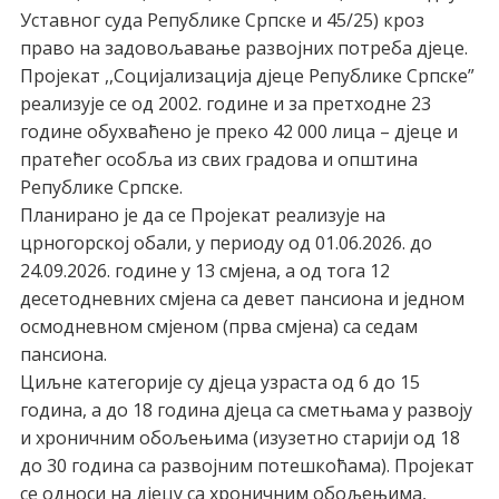
Уставног суда Републике Српске и 45/25) кроз
право на задовољавање развојних потреба дјеце.
Пројекат ,,Социјализација дјеце Републике Српске”
реализује се од 2002. године и за претходне 23
године обухваћено је преко 42 000 лица – дјеце и
пратећег особља из свих градова и општина
Републике Српске.
Планирано је да се Пројекат реализује на
црногорској обали, у периоду од 01.06.2026. до
24.09.2026. године у 13 смјена, а од тога 12
десетодневних смјена са девет пансиона и једном
осмодневном смјеном (прва смјена) са седам
пансиона.
Циљне категорије су дјеца узраста од 6 до 15
година, а до 18 година дјеца са сметњама у развоју
и хроничним обољењима (изузетно старији од 18
до 30 година са развојним потешкоћама). Пројекат
се односи на дјецу са хроничним обољењима,