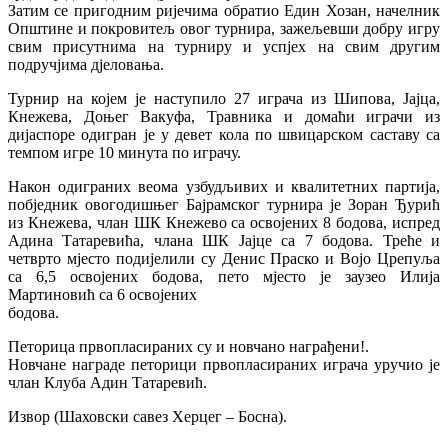
Затим се пригодним ријечима обратио Един Хозан, начелник
Општине и покровитељ овог турнира, зажељевши добру игру
свим присутнима на турниру и успјех на свим другим
подручјима дјеловања.
Турнир на којем је наступило 27 играча из Шипова, Јајца,
Кнежева, Доњег Вакуфа, Травника и домаћи играчи из
дијаспоре одигран је у девет кола по швицарском саставу са
темпом игре 10 минута по играчу.
Након одиграних веома узбудљивих и квалитетних партија,
побједник овогодишњег Бајрамског турнира је Зоран Ђурић
из Кнежева, члан ШК Кнежево са освојених 8 бодова, испред
Адина Татаревића, члана ШК Јајце са 7 бодова. Треће и
четврто мјесто подијелили су Денис Праско и Војо Црепуља
са 6,5 освојених бодова, пето мјесто је заузео Илија
Мартиновић са 6 освојених
бодова.
Петорица првопласираних су и новчано награђени!.
Новчане награде петорици првопласираних играча уручио је
члан Клуба Адин Татаревић.
Извор (Шаховски савез Херцег – Босна).