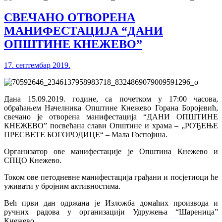
СВЕЧАНО ОТВОРЕНА
МАНИФЕСТАЦИЈА “ДАНИ
ОПШТИНЕ КНЕЖЕВО”
17. септембар 2019.
Дана 15.09.2019. године, са почетком у 17:00 часова,
обраћањем Начелника Општине Кнежево Горана Боројевић,
свечано је отворена манифестација “ДАНИ ОПШТИНЕ
КНЕЖЕВО” посвећана слави Општине и храма – „РОЂЕЊЕ
ПРЕСВЕТЕ БОГОРОДИЦЕ“ – Мала Госпојина.
Организатор ове манифестације је Општина Кнежево и
СПЦО Кнежево.
Током ове петодневне манифестација грађани и посјетиоци ће
уживати у бројним активностима.
Већ први дан одржана је Изложба домаћих производа и
ручних радова у организацији Удружења “Шареница”
Кнежево.