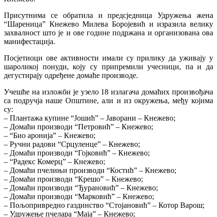
Присутнима се обратила и предсједница Удружења жена
“Шареница” Кнежево Милева Боројевић и изразила велику
захвалност што је и ове године подржана и организована ова
манифестација.
Посјетиоци ове активности имали су прилику да уживају у
шароликој понуди, коју су припремили учесници, па и да
дегустирају одређене домаће производе.
Учешће на изложби је узело 18 излагача домаћих произвођача
са подручја наше Општине, али и из окружења, међу којима
су:
– Плантажа купине “Јошић” – Јаворани – Кнежево;
– Домаћи производи “Петровић” – Кнежево;
– “Био аронија” – Кнежево;
– Ручни радови “Срцуленце” – Кнежево;
– Домаћи производи “Гојковић” – Кнежево;
– “Радекс Комерц” – Кнежево;
– Домаћи пчелињи производи “Костић” – Кнежево;
– Домаћи производи “Крешо” – Кнежево;
– Домаћи производи “Ђурановић” – Кнежево;
– Домаћи производи “Марковић” – Кнежево;
– Пољопривредно газдинство “Стојановић” – Котор Варош;
– Удружење пчелара “Маја” – Кнежево;