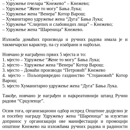
– Удружење пчелара “Кнежево” – Кнежево;
– Удружење “Жене то могу” Бања Лука;
– Удружење жена “Венера” Котор Варош;
– Хуманитарно удружење жена “Дуга” Бања Лука;
– Удружење “Слијепих и слабовидих лица” – Кнежево;
– Удружење жена “Шареница” Кнежево.
Изложба домаћих производа и ручних радова имала је и
такмичарски карактер, па су изабрани и најбољи.
Новчано је награђено првих 5 мјеста и то:
1. мјесто – Удружење “Жене то могу” Бања Лука;
2. мјесто – Удружење жена “Венера” Котор Варош;
3. мјесто – Домаћи производи “Петровић” Кнежево
4. мјесто – Пољопривредно газдинство “Стојановић” Котор
Варош;
5. мјесто Хуманитарно удружење жена “Дуга” Бања Лука.
Такође, новчано је награђен и најкреативнији штанд Ручни
радови “Срцуленце”.
Осим тога, организациони одбор испред Општине додјелио је
и посебну награду Удружењу жена “Шареница” за изузетан
допринос у организацији ове манифестације и промоцији
општине Кнежево на изложбама ручних радова и радиности