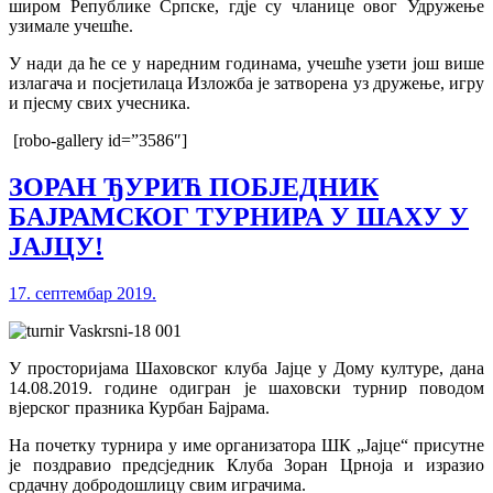
широм Републике Српске, гдје су чланице овог Удружење
узимале учешће.
У нади да ће се у наредним годинама, учешће узети још више
излагача и посјетилаца Изложба је затворена уз дружење, игру
и пјесму свих учесника.
[robo-gallery id=”3586″]
ЗОРАН ЂУРИЋ ПОБЈЕДНИК
БАЈРАМСКОГ ТУРНИРА У ШАХУ У
ЈАЈЦУ!
17. септембар 2019.
У просторијама Шаховског клуба Јајце у Дому културе, дана
14.08.2019. године одигран је шаховски турнир поводом
вјерског празника Курбан Бајрама.
На почетку турнира у име организатора ШК „Јајце“ присутне
је поздравио предсједник Клуба Зоран Црноја и изразио
срдачну добродошлицу свим играчима.