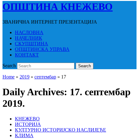
ОПШТИНА КНЕЖЕВО
ЗВАНИЧНА ИНТЕРНЕТ ПРЕЗЕНТАЦИЈА
НАСЛОВНА
НАЧЕЛНИК
СКУПШТИНА
ОПШТИНСКА УПРАВА
КОНТАКТ
Search
Search
Home
»
2019
»
септембар
»
17
Daily Archives:
17. септембар
2019.
КНЕЖЕВО
ИСТОРИЈА
КУЛТУРНО ИСТОРИЈСКО НАСЛИЈЕЂЕ
КЛИМА