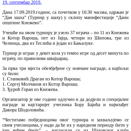
19. септембар 2019.
Дана 17.09.2019.године, са почетком у 16:30 часова, одржан је
“Дан шаха” (Турнир у шаху) у склопу манифестације “Дани
општине Кнежево”.
Учешће на овом турниру je узело 37 играча – по 11 из Кнежева
и Котор Вароша, пет из Јајца, четири из Шипова, три из
Челинца, два из Теслића и један из Бањалуке.
Турнир је игран у девет кола уз темпо игре од десет минута по
играчу, по правилима швајцарац.
За прва три мјеста обезбјеђене су новчане награде, а најбољи
су били:
1. Станковић Драган из Котор Вароша;
1. Сергеј Молчанов из Котор Вароша;
3. Ђурић Горан из Кнежева.
Организатор је ове године одлучио и да додјели и специјалне
награде за најстаријег учесника Бору Бајића и најмлађег
Давора Шодоловића.
“Честитамо побједницима овог турнира и захваљујемо се
свим учесницима, у нади да ће их у наредном периоду бити у
још већем броју”. – нагласили су из Шаховског клуба