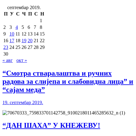
септембар 2019.
П
У
С
Ч
П
С
Н
1
2
3
4
5
6
7
8
9
10
11
12
13
14
15
16
17
18
19
20
21
22
23
24
25
26
27
28
29
30
« авг
окт »
“Смотра стваралаштва и ручних
радова за слијепа и слабовидна лица” и
“сајам меда”
19. септембар 2019.
“ДАН ШАХА” У КНЕЖЕВУ!