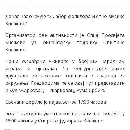
Данас нас очекује “2.Сабор фолклора и етно музике
Кнежево”.
Организатор ове активности је Спкд Просвјета
Кнежево уз финансијску подршку Општине
Кнежево.
Наши суграђани уживаће у бројним народним
играма и пјесмама 15 културно-умјетничких
друштава из неколико општина и градова из
окружења. Гледаоцима ће се овај пут представити
и Куд “Жарковац” – Жарковац, Рума Србија.
Свечани дефиле је најављен за 17:00 часова.
Богат културно-умјетнички програм нас очекује у
18:00 часова у Спортској дворани Кнежево.