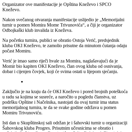
Organizator ove manifestacije je Opština Kneževo i SPCO
Kneževo.
Nakon svečanog otvaranja manifestacije uslijedio je „Memorijalni
turnir u pomen Momira Mome Trivunovića“, a čiji je organizator
Odbojkaški klub invalida iz Kneževa.
Na početku turnira, publici se obratio Ostoja Verić, predsjednik
kluba OKI Kneževo, te zamolio prisutne da minutom ćutanja odaju
počast Momiru.
Verić je imao samo riječi hvale za Momira, naglašavajući da je
Momir bio kapiten OKI Kneževo, član ovog kluba od osnivanja,
dobar i cijenjen čovjek, koji će svima ostati u lijepom sjećanju.
Zaključio je na kraju da će OKI Kneževo i pored brojnih poteškoća
u radu sa kojima se susreće, a naročito u pogledu članstva, uz
podršku Opštine i Načelnika, nastojati da ovaj turnir ima status
memorijalnog turnira, te da se svake godine održava u pomen
Momiru Trivunoviću.
Isti dan u Skupštinskoj sali održan je i šahovski turnir u organizaciji
Šahovskog kluba Progres. Prisutnim učesnicima se obratio i