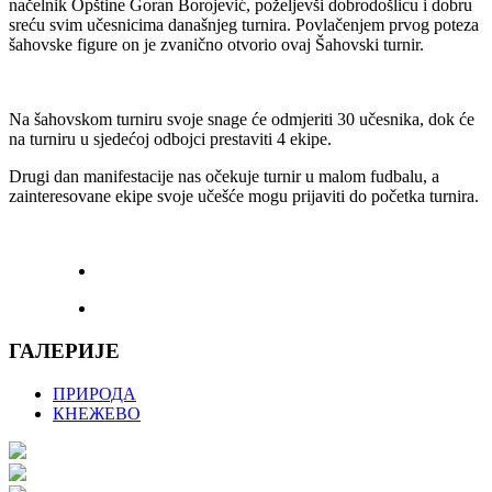
načelnik Opštine Goran Borojević, poželjevši dobrodošlicu i dobru
sreću svim učesnicima današnjeg turnira. Povlačenjem prvog poteza
šahovske figure on je zvanično otvorio ovaj Šahovski turnir.
Na šahovskom turniru svoje snage će odmjeriti 30 učesnika, dok će
na turniru u sjedećoj odbojci prestaviti 4 ekipe.
Drugi dan manifestacije nas očekuje turnir u malom fudbalu, a
zainteresovane ekipe svoje učešće mogu prijaviti do početka turnira.
ГАЛЕРИЈЕ
ПРИРОДА
КНЕЖЕВО