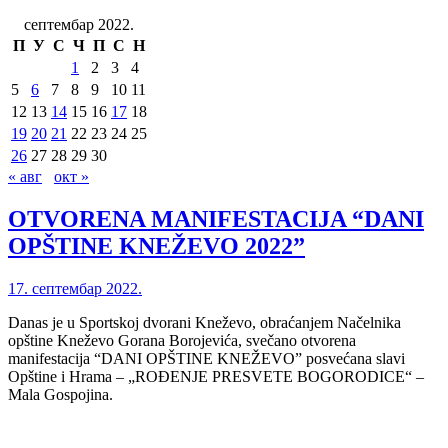
септембар 2022.
П
У
С
Ч
П
С
Н
1
2
3
4
5
6
7
8
9
10
11
12
13
14
15
16
17
18
19
20
21
22
23
24
25
26
27
28
29
30
« авг
окт »
OTVORENA MANIFESTACIJA “DANI
OPŠTINE KNEŽEVO 2022”
17. септембар 2022.
Danas je u Sportskoj dvorani Kneževo, obraćanjem Načelnika
opštine Kneževo Gorana Borojevića, svečano otvorena
manifestacija “DANI OPŠTINE KNEŽEVO” posvećana slavi
Opštine i Hrama – „ROĐENJE PRESVETE BOGORODICE“ –
Mala Gospojina.