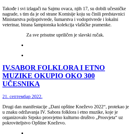
Takođe i svi izlagači na Sajmu ovaca, njih 17, su dobili učesničke
nagrade, s tim da je od strane Komisije koju su činili predstavnici
Ministarstva poljoprivrede, šumarstva i vodoprivrede i lokalni
veterinar, birana šampionska kolekcija vlašićke pramenke.
Za sve prisutne upriličen je slavski ručak.
IV.SABOR FOLKLORA I ETNO
MUZIKE OKUPIO OKO 300
UČESNIKA
21. септембар 2022.
Drugi dan manifestacije „Dani opštine Kneževo 2022“, protekao je
u znaku održavanja IV. Sabora folklora i etno muzike, koje je
organizovalo Srpsko prosvjetno kulturno društvo „Prosvjeta“ uz
pokroviteljstvo Opštine Kneževo.