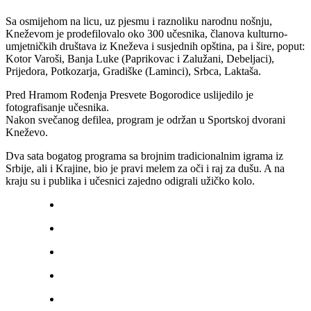
Sa osmijehom na licu, uz pjesmu i raznoliku narodnu nošnju,
Kneževom je prodefilovalo oko 300 učesnika, članova kulturno-
umjetničkih društava iz Kneževa i susjednih opština, pa i šire, poput:
Kotor Varoši, Banja Luke (Paprikovac i Zalužani, Debeljaci),
Prijedora, Potkozarja, Gradiške (Laminci), Srbca, Laktaša.
Pred Hramom Rođenja Presvete Bogorodice uslijedilo je
fotografisanje učesnika.
Nakon svečanog defilea, program je održan u Sportskoj dvorani
Kneževo.
Dva sata bogatog programa sa brojnim tradicionalnim igrama iz
Srbije, ali i Krajine, bio je pravi melem za oči i raj za dušu. A na
kraju su i publika i učesnici zajedno odigrali užičko kolo.