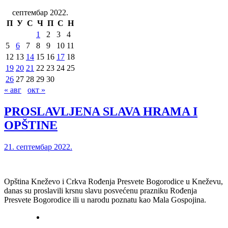
септембар 2022.
П
У
С
Ч
П
С
Н
1
2
3
4
5
6
7
8
9
10
11
12
13
14
15
16
17
18
19
20
21
22
23
24
25
26
27
28
29
30
« авг
окт »
PROSLAVLJENA SLAVA HRAMA I
OPŠTINE
21. септембар 2022.
Opština Kneževo i Crkva Rođenja Presvete Bogorodice u Kneževu,
danas su proslavili krsnu slavu posvećenu prazniku Rođenja
Presvete Bogorodice ili u narodu poznatu kao Mala Gospojina.