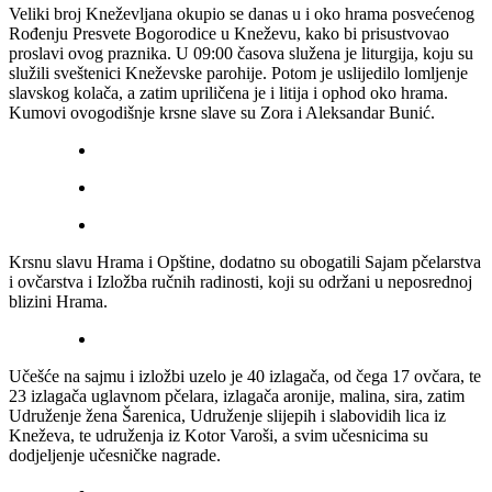
Veliki broj Kneževljana okupio se danas u i oko hrama posvećenog
Rođenju Presvete Bogorodice u Kneževu, kako bi prisustvovao
proslavi ovog praznika. U 09:00 časova služena je liturgija, koju su
služili sveštenici Kneževske parohije. Potom je uslijedilo lomljenje
slavskog kolača, a zatim upriličena je i litija i ophod oko hrama.
Kumovi ovogodišnje krsne slave su Zora i Aleksandar Bunić.
Krsnu slavu Hrama i Opštine, dodatno su obogatili Sajam pčelarstva
i ovčarstva i Izložba ručnih radinosti, koji su održani u neposrednoj
blizini Hrama.
Učešće na sajmu i izložbi uzelo je 40 izlagača, od čega 17 ovčara, te
23 izlagača uglavnom pčelara, izlagača aronije, malina, sira, zatim
Udruženje žena Šarenica, Udruženje slijepih i slabovidih lica iz
Kneževa, te udruženja iz Kotor Varoši, a svim učesnicima su
dodjeljenje učesničke nagrade.