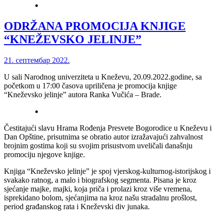
ODRŽANA PROMOCIJA KNJIGE
“KNEŽEVSKO JELINJE”
21. септембар 2022.
U sali Narodnog univerziteta u Kneževu, 20.09.2022.godine, sa
početkom u 17:00 časova upriličena je promocija knjige
“Kneževsko jelinje” autora Ranka Vučića – Brade.
Čestitajući slavu Hrama Rođenja Presvete Bogorodice u Kneževu i
Dan Opštine, prisutnima se obratio autor izražavajući zahvalnost
brojnim gostima koji su svojim prisustvom uveličali današnju
promociju njegove knjige.
Knjiga “Kneževsko jelinje” je spoj vjerskog-kulturnog-istorijskog i
svakako ratnog, a malo i biografskog segmenta. Pisana je kroz
sjećanje majke, majki, koja priča i prolazi kroz više vremena,
isprekidano bolom, sjećanjima na kroz našu stradalnu prošlost,
period građanskog rata i Kneževski div junaka.