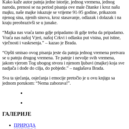
Kako kaže autor patnja jedne istorije, jednog vremena, jednog
naroda, prenosi se na period pisanja ove male čitanke i kroz našu
majku, naše majke iskazuje se vrijeme 91-95 godine, prikazom
njenog sina, njenih sinova, kroz stasavanje, odlazak i dolazak i na
kraju preobrazivši se u junake.
“Majka nas vraća tamo gdje pripadamo ili gdje treba da pripadamo.
Vraća nas našoj Vjeri, našoj Crkvi i odlasku put visina, put istine,
vječnosti i vaskrsenja.” – kazao je Brada.
“Opšti smisao ovog pisanja jeste da patnja jednog vremena pretvara
se u patnju drugog vremena. Te patnje i nevolje svih vremena,
jakom vjerom Tog ubogog stvora i njenom ljubavi (majke) koja sve
nadjača i dođe do cilja, do pobjede.” – naglašava Brada.
Sva ta sjećanja, osjećanja i emocije pretočio je u ovu knjigu sa
jednom porukom: “Nema zaborava!”.
ГАЛЕРИЈЕ
ПРИРОДА