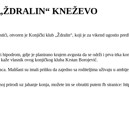
„ŽDRALIN“ KNEŽEVO
tići, otvoren je Konjički klub „Ždralin“, koji je za vikend ugostio pre
i hipodrom, gdje je planirano krajem avgusta da se održi i prva trka kon
o kaže vlasnik ovog konjičkog kluba Krstan Borojević.
a. Mališani su imali priliku da zajedno sa roditeljima uživaju u ambij
rnoj prirodi uz jahanje konja, možete im se obratiti putem fb stranice: 