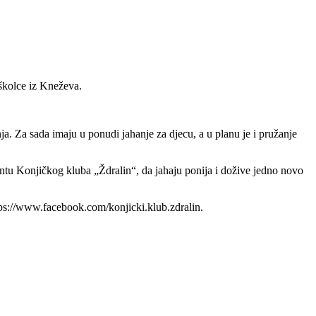
dškolce iz Kneževa.
ja. Za sada imaju u ponudi jahanje za djecu, a u planu je i pružanje
entu Konjičkog kluba „Ždralin“, da jahaju ponija i dožive jedno novo
https://www.facebook.com/konjicki.klub.zdralin.