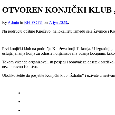
OTVOREN KONJIČKI KLUB 
By
Admin
in
ВИЈЕСТИ
on
7. јул 2023.
.
Na području opštine Kneževo, na lokalitetu između sela Živinice i Kos
Prvi konjički klub na području Kneževa broji 11 konja. U izgradnji je 
usluga jahanja konja za odrasle i organizovana vožnja kočijama, kak
Tokom vikenda organizovali su posjetu i boravak za desetak predškolac
nezaboravno iskustvo.
Ukoliko želite da posjetite Konjički klub „Ždralin“ i uživate u nestva