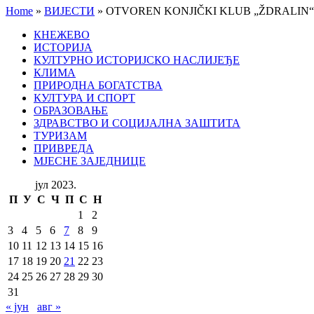
Home
»
ВИЈЕСТИ
»
OTVOREN KONJIČKI KLUB „ŽDRALIN
КНЕЖЕВО
ИСТОРИЈА
КУЛТУРНО ИСТОРИЈСКО НАСЛИЈЕЂЕ
КЛИМА
ПРИРОДНА БОГАТСТВА
КУЛТУРА И СПОРТ
ОБРАЗОВАЊЕ
ЗДРАВСТВО И СОЦИЈАЛНА ЗАШТИТА
ТУРИЗАМ
ПРИВРЕДА
МЈЕСНЕ ЗАЈЕДНИЦЕ
јул 2023.
П
У
С
Ч
П
С
Н
1
2
3
4
5
6
7
8
9
10
11
12
13
14
15
16
17
18
19
20
21
22
23
24
25
26
27
28
29
30
31
« јун
авг »