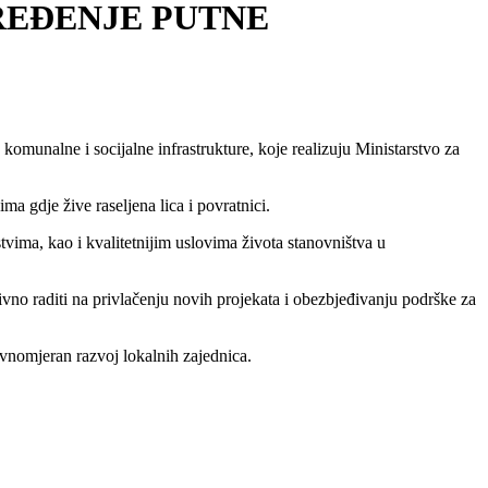
PREĐENJE PUTNE
omunalne i socijalne infrastrukture, koje realizuju Ministarstvo za
 gdje žive raseljena lica i povratnici.
tvima, kao i kvalitetnijim uslovima života stanovništva u
tivno raditi na privlačenju novih projekata i obezbjeđivanju podrške za
ravnomjeran razvoj lokalnih zajednica.