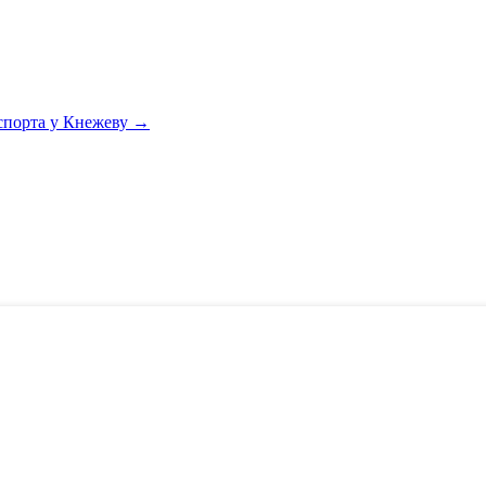
 спорта у Кнежеву
→