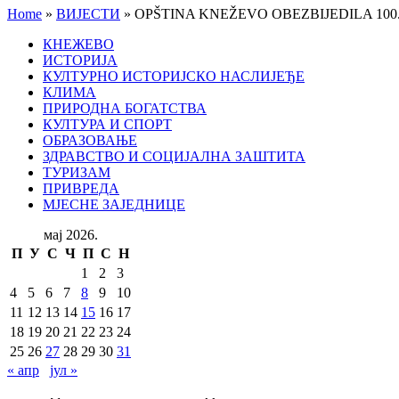
Home
»
ВИЈЕСТИ
»
OPŠTINA KNEŽEVO OBEZBIJEDILA 10
КНЕЖЕВО
ИСТОРИЈА
КУЛТУРНО ИСТОРИЈСКО НАСЛИЈЕЂЕ
КЛИМА
ПРИРОДНА БОГАТСТВА
КУЛТУРА И СПОРТ
ОБРАЗОВАЊЕ
ЗДРАВСТВО И СОЦИЈАЛНА ЗАШТИТА
ТУРИЗАМ
ПРИВРЕДА
МЈЕСНЕ ЗАЈЕДНИЦЕ
мај 2026.
П
У
С
Ч
П
С
Н
1
2
3
4
5
6
7
8
9
10
11
12
13
14
15
16
17
18
19
20
21
22
23
24
25
26
27
28
29
30
31
« апр
јул »