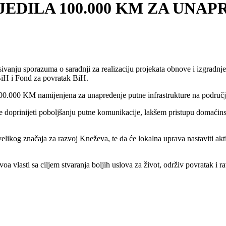
EDILA 100.000 KM ZA UNA
anju sporazuma o saradnji za realizaciju projekata obnove i izgradnje k
a BiH i Fond za povratak BiH.
.000 KM namijenjena za unapređenje putne infrastrukture na područjima
će doprinijeti poboljšanju putne komunikacije, lakšem pristupu domaćins
 velikog značaja za razvoj Kneževa, te da će lokalna uprava nastaviti ak
oa vlasti sa ciljem stvaranja boljih uslova za život, održiv povratak i 