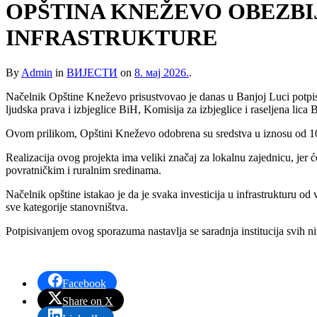
OPŠTINA KNEŽEVO OBEZBIJ
INFRASTRUKTURE
By
Admin
in
ВИЈЕСТИ
on
8. мај 2026.
.
Načelnik Opštine Kneževo prisustvovao je danas u Banjoj Luci potpisiv
ljudska prava i izbjeglice BiH, Komisija za izbjeglice i raseljena lic
Ovom prilikom, Opštini Kneževo odobrena su sredstva u iznosu od 100
Realizacija ovog projekta ima veliki značaj za lokalnu zajednicu, jer 
povratničkim i ruralnim sredinama.
Načelnik opštine istakao je da je svaka investicija u infrastrukturu od
sve kategorije stanovništva.
Potpisivanjem ovog sporazuma nastavlja se saradnja institucija svih niv
Facebook
Share on X