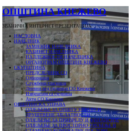
ОПШТИНА КНЕЖЕВО
ЗВАНИЧНА ИНТЕРНЕТ ПРЕЗЕНТАЦИЈА
НАСЛОВНА
НАЧЕЛНИК
ЗАМЈЕНИК НАЧЕЛНИКА
КАБИНЕТ НАЧЕЛНИКА
НАДЛЕЖНОСТИ НАЧЕЛНИКА
ОРГАНОГРАМ ОПШТИНЕ КНЕЖЕВО
СКУПШТИНА
ПРЕДСЈЕДНИК СО
Одборници
Службени гласници
Дневни ред сједница СО Кнежево
Извјештаји са сједница
Акти СО Кнежево
ОПШТИНСКА УПРАВА
ОДЈЕЉЕЊЕ ЗА ОПШТУ УПРАВУ И
ДРУШТВЕНЕ ДЈЕЛАТНОСТИ
ОДЈЕЉЕЊЕ ЗА ПРИВРЕДУ И ФИНАНСИЈЕ
ОДЈЕЉЕЊЕ ЗА ПРОСТОРНО УРЕЂЕЊЕ И
СТАМБЕНО-КОМУНАЛНЕ ПОСЛОВЕ