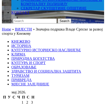
КОМУНАЛНУ ПОЛИЦИЈУ
СЕКРЕТАР СКУПШТИНЕ ОПШТИНЕ
КОНТАКТ
Search
Search
Home
»
ВИЈЕСТИ
»
Значајна подршка Владе Српске за развој
спорта у Кнежеву
КНЕЖЕВО
ИСТОРИЈА
КУЛТУРНО ИСТОРИЈСКО НАСЛИЈЕЂЕ
КЛИМА
ПРИРОДНА БОГАТСТВА
КУЛТУРА И СПОРТ
ОБРАЗОВАЊЕ
ЗДРАВСТВО И СОЦИЈАЛНА ЗАШТИТА
ТУРИЗАМ
ПРИВРЕДА
МЈЕСНЕ ЗАЈЕДНИЦЕ
мај 2026.
П
У
С
Ч
П
С
Н
1
2
3