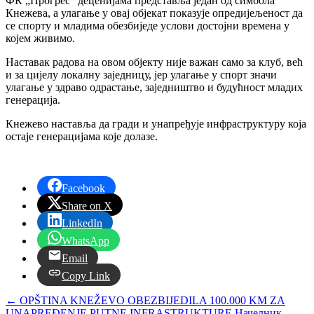
ФК „Прогрес“ деценијама представља један од симбола
Кнежева, а улагање у овај објекат показује опредијељеност да
се спорту и младима обезбиједе услови достојни времена у
којем живимо.
Наставак радова на овом објекту није важан само за клуб, већ
и за цијелу локалну заједницу, јер улагање у спорт значи
улагање у здраво одрастање, заједништво и будућност младих
генерација.
Кнежево наставља да гради и унапређује инфраструктуру која
остаје генерацијама које долазе.
Facebook
Share on X
LinkedIn
WhatsApp
Email
Copy Link
←
OPŠTINA KNEŽEVO OBEZBIJEDILA 100.000 KM ZA
UNAPREĐENJE PUTNE INFRASTRUKTURE
Начелник