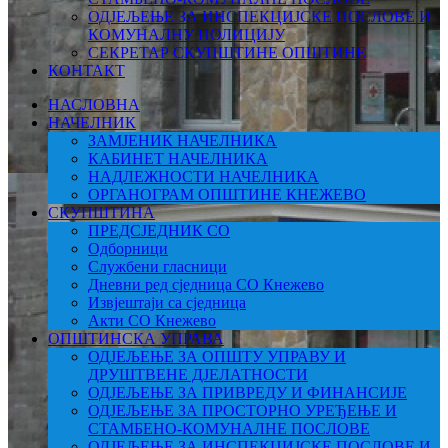
ОДЈЕЉЕЊЕ ЗА ИНСПЕКЦИЈСКЕ ПОСЛОВЕ И
КОМУНАЛНУ ПОЛИЦИЈУ
СЕКРЕТАР СКУПШТИНЕ ОПШТИНЕ
КОНТАКТ
НАСЛОВНА
НАЧЕЛНИК
ЗАМЈЕНИК НАЧЕЛНИКА
КАБИНЕТ НАЧЕЛНИКА
НАДЛЕЖНОСТИ НАЧЕЛНИКА
ОРГАНОГРАМ ОПШТИНЕ КНЕЖЕВО
СКУПШТИНА
ПРЕДСЈЕДНИК СО
Одборници
Службени гласници
Дневни ред сједница СО Кнежево
Извјештаји са сједница
Акти СО Кнежево
ОПШТИНСКА УПРАВА
ОДЈЕЉЕЊЕ ЗА ОПШТУ УПРАВУ И
ДРУШТВЕНЕ ДЈЕЛАТНОСТИ
ОДЈЕЉЕЊЕ ЗА ПРИВРЕДУ И ФИНАНСИЈЕ
ОДЈЕЉЕЊЕ ЗА ПРОСТОРНО УРЕЂЕЊЕ И
СТАМБЕНО-КОМУНАЛНЕ ПОСЛОВЕ
ОДЈЕЉЕЊЕ ЗА ИНСПЕКЦИЈСКЕ ПОСЛОВЕ И