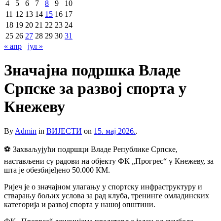
4
5
6
7
8
9
10
11
12
13
14
15
16
17
18
19
20
21
22
23
24
25
26
27
28
29
30
31
« апр
јул »
Значајна подршка Владе
Српске за развој спорта у
Кнежеву
By
Admin
in
ВИЈЕСТИ
on
15. мај 2026.
.
⚽️ Захваљујући подршци Владе Републике Српске,
настављени су радови на објекту ФК „Прогрес“ у Кнежеву, за
шта је обезбијеђено 50.000 КМ.
Ријеч је о значајном улагању у спортску инфраструктуру и
стварању бољих услова за рад клуба, тренинге омладинских
категорија и развој спорта у нашој општини.