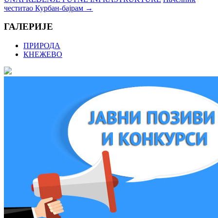
честитао Курбан-бајрам
→
ГАЛЕРИЈЕ
ПРИРОДА
КНЕЖЕВО