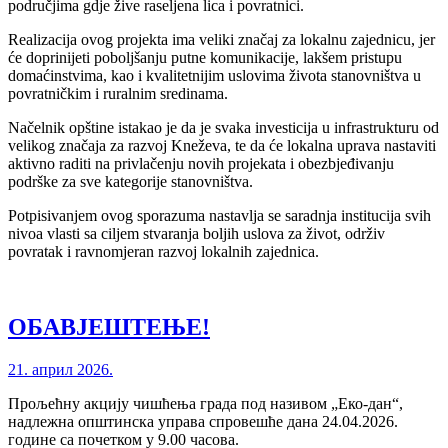
područjima gdje žive raseljena lica i povratnici.
Realizacija ovog projekta ima veliki značaj za lokalnu zajednicu, jer
će doprinijeti poboljšanju putne komunikacije, lakšem pristupu
domaćinstvima, kao i kvalitetnijim uslovima života stanovništva u
povratničkim i ruralnim sredinama.
Načelnik opštine istakao je da je svaka investicija u infrastrukturu od
velikog značaja za razvoj Kneževa, te da će lokalna uprava nastaviti
aktivno raditi na privlačenju novih projekata i obezbjeđivanju
podrške za sve kategorije stanovništva.
Potpisivanjem ovog sporazuma nastavlja se saradnja institucija svih
nivoa vlasti sa ciljem stvaranja boljih uslova za život, održiv
povratak i ravnomjeran razvoj lokalnih zajednica.
ОБАВЈЕШТЕЊЕ!
21. април 2026.
Прољећну акцију чишћења града под називом „Еко-дан“,
надлежна општинска управа спровешће дана 24.04.2026.
године са почетком у 9.00 часова.