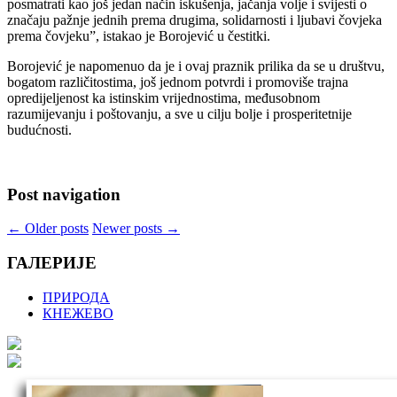
posmatrati kao još jedan način iskušenja, jačanja volje i svijesti o
značaju pažnje jednih prema drugima, solidarnosti i ljubavi čovjeka
prema čovjeku”, istakao je Borojević u čestitki.
Borojević je napomenuo da je i ovaj praznik prilika da se u društvu,
bogatom različitostima, još jednom potvrdi i promoviše trajna
opredijeljenost ka istinskim vrijednostima, međusobnom
razumijevanju i poštovanju, a sve u cilju bolje i prosperitetnije
budućnosti.
Post navigation
←
Older posts
Newer posts
→
ГАЛЕРИЈЕ
ПРИРОДА
КНЕЖЕВО