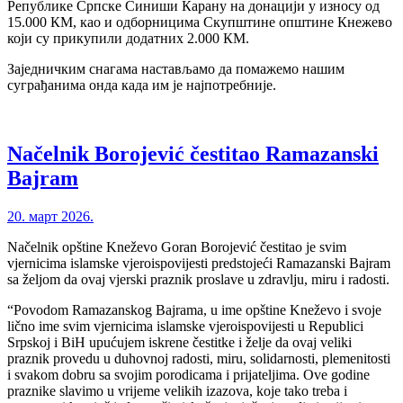
Републике Српске Синиши Карану на донацији у износу од
15.000 КМ, као и одборницима Скупштине општине Кнежево
који су прикупили додатних 2.000 КМ.
Заједничким снагама настављамо да помажемо нашим
суграђанима онда када им је најпотребније.
Načelnik Borojević čestitao Ramazanski
Bajram
20. март 2026.
Načelnik opštine Kneževo Goran Borojević čestitao je svim
vjernicima islamske vjeroispovijesti predstojeći Ramazanski Bajram
sa željom da ovaj vjerski praznik proslave u zdravlju, miru i radosti.
“Povodom Ramazanskog Bajrama, u ime opštine Kneževo i svoje
lično ime svim vjernicima islamske vjeroispovijesti u Republici
Srpskoj i BiH upućujem iskrene čestitke i želje da ovaj veliki
praznik provedu u duhovnoj radosti, miru, solidarnosti, plemenitosti
i svakom dobru sa svojim porodicama i prijateljima. Ove godine
praznike slavimo u vrijeme velikih izazova, koje tako treba i