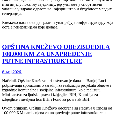
и за цијелу локалну заједницу, јер улагање у спорт значи
улагање у здраво одрастање, заједништво и будућност младих
генерација.
Кнежево наставља да гради и унапређује инфраструктуру која
остаје генерацијама које долазе.
OPŠTINA KNEŽEVO OBEZBIJEDILA
100.000 KM ZA UNAPREĐENJE
PUTNE INFRASTRUKTURE
8. мај 2026.
Načelnik Opštine Kneževo prisustvovao je danas u Banjoj Luci
potpisivanju sporazuma o saradnji za realizaciju projekata obnove i
izgradnje komunalne i socijalne infrastrukture, koje realizuju
Ministarstvo za ljudska prava i izbjeglice BiH, Komisija za
izbjeglice i raseljena lica BiH i Fond za povratak BiH.
Ovom prilikom, Opštini Kneževo odobrena su sredstva u iznosu od
100.000 KM namijenjena za unapređenje putne infrastrukture na