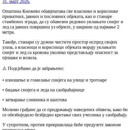
31. март 2026.
Општина Кнежево обавјештава све власнике и кориснике
приватних, јавних и пословних објеката, као и станаре
стамбених зграда, да су обавезни редовно уклањати снијег и
лед са јавних површина уз објекте, у ширини од најмање 2
метра.
Такође, станари су дужни чистити простор испред својих
улаза, а власници и корисници објеката морају уклањати
снијег и лед са кровова уколико представљају опасност за
пјешаке и возила.
⚠️ Подсјећамо да је забрањено:
• изношење и гомилање снијега на улице и тротоаре
• бацање снијега и леда на саобраћајнице
• затварање сливника и шахтова
Молимо грађане да се придржавају наведених обавеза, како би
се обезбиједило безбједно кретање свих учесника у саобраћају.
У супротном, против прекршилаца биће предузете законом
прописане мјере.