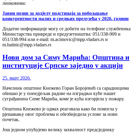
линковима:
Јавни позив за додјелу подстицаја за побољшање
конкурентности малих и средњих предузећа у 2026. години
Додатне информације могу се добити на телефоне службеника
Министарства привреде и предузетништва: 051/338-909 и
051/338-994 или e-mail: m.acimovic@mpp.vladars.rs и
m.batinic@mpp.vladars.rs
Нови дом за Симу Марића: Општина и
институције Српске заједно у акцији
25. март 2026.
Начелник општине Кнежево Горан Боројевић са сарадницима
обишао је у понедјељак радове на изградњи куће нашег
суграђанина Симе Марића, коме је кућа изгорјела у пожару.
Општина Кнежево је одмах реаговала како би помогла у
рјешавању овог проблема и обезбиједила услове за нови
почетак.
Још једном упућујемо велику захвалност предсједнику