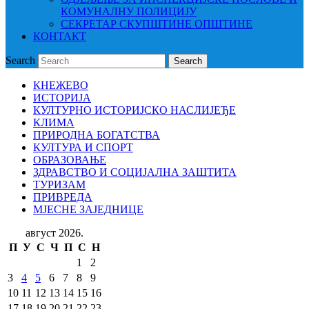
КОМУНАЛНУ ПОЛИЦИЈУ
СЕКРЕТАР СКУПШТИНЕ ОПШТИНЕ
КОНТАКТ
Search
Search
КНЕЖЕВО
ИСТОРИЈА
КУЛТУРНО ИСТОРИЈСКО НАСЛИЈЕЂЕ
КЛИМА
ПРИРОДНА БОГАТСТВА
КУЛТУРА И СПОРТ
ОБРАЗОВАЊЕ
ЗДРАВСТВО И СОЦИЈАЛНА ЗАШТИТА
ТУРИЗАМ
ПРИВРЕДА
МЈЕСНЕ ЗАЈЕДНИЦЕ
август 2026.
П
У
С
Ч
П
С
Н
1
2
3
4
5
6
7
8
9
10
11
12
13
14
15
16
17
18
19
20
21
22
23