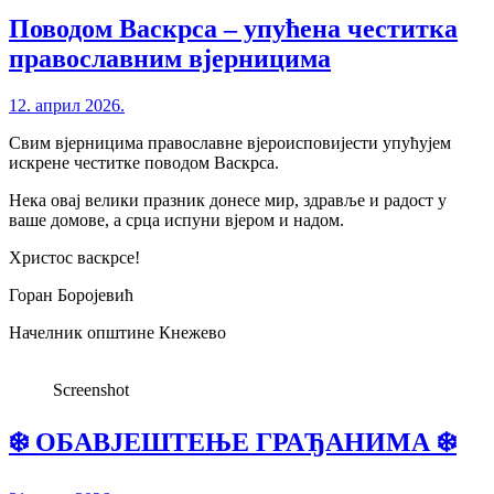
Поводом Васкрса – упућена честитка
православним вјерницима
12. април 2026.
Свим вјерницима православне вјероисповијести упућујем
искрене честитке поводом Васкрса.
Нека овај велики празник донесе мир, здравље и радост у
ваше домове, а срца испуни вјером и надом.
Христос васкрсе!
Горан Боројевић
Начелник општине Кнежево
Screenshot
❄️ ОБАВЈЕШТЕЊЕ ГРАЂАНИМА ❄️