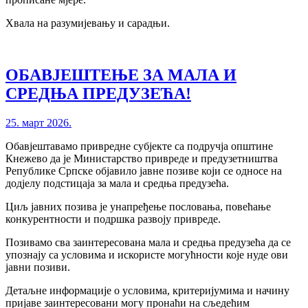
Хвала на разумијевању и сарадњи.
ОБАВЈЕШТЕЊЕ ЗА МАЛА И
СРЕДЊА ПРЕДУЗЕЋА!
25. март 2026.
Обавјештавамо привредне субјекте са подручја општине
Кнежево да је Министарство привреде и предузетништва
Републике Српске објавило јавне позиве који се односе на
додјелу подстицаја за мала и средња предузећа.
Циљ јавних позива је унапређење пословања, повећање
конкурентности и подршка развоју привреде.
Позивамо сва заинтересована мала и средња предузећа да се
упознају са условима и искористе могућности које нуде ови
јавни позиви.
Детаљне информације о условима, критеријумима и начину
пријаве заинтересовани могу пронаћи на сљедећим