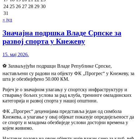
24
25
26
27
28
29
30
31
« јул
Значајна подршка Владе Српске за
развој спорта у Кнежеву
15. мај 2026.
⚽️ Захваљујући подршци Владе Републике Српске,
настављени су радови на објекту ФК „Прогрес“ у Кнежеву, за
шта је обезбијеђено 50.000 КМ.
Ријеч је о значајном улагању у спортску инфраструктуру и
стварању бољих услова за рад клуба, тренинге омладинских
категорија и развој спорта у нашој општини.
ФК „Прогрес“ деценијама представља један од симбола
Кнежева, а улагање у овај објекат показује опредијељеност да
се спорту и младима обезбиједе услови достојни времена у
којем живимо.
Наставак радова на овом објекту није важан само за клуб, већ