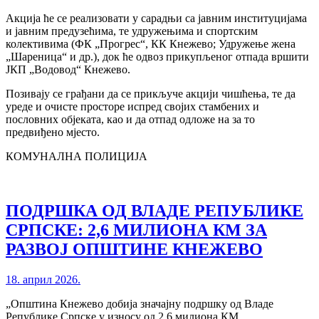
Акција ће се реализовати у сарадњи са јавним институцијама
и јавним предузећима, те удружењима и спортским
колективима (ФК „Прогрес“, КК Кнежево; Удружење жена
„Шареница“ и др.), док ће одвоз прикупљеног отпада вршити
ЈКП „Водовод“ Кнежево.
Позивају се грађани да се прикључе акцији чишћења, те да
уреде и очисте просторе испред својих стамбених и
пословних објеката, као и да отпад одложе на за то
предвиђено мјесто.
КОМУНАЛНА ПОЛИЦИЈА
ПОДРШКА ОД ВЛАДЕ РЕПУБЛИКЕ
СРПСКЕ: 2,6 МИЛИОНА КМ ЗА
РАЗВОЈ ОПШТИНЕ КНЕЖЕВО
18. април 2026.
„Општина Кнежево добија значајну подршку од Владе
Републике Српске у износу од 2,6 милиона КМ.