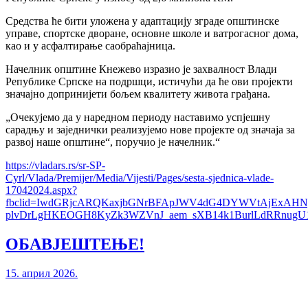
Средства ће бити уложена у адаптацију зграде општинске
управе, спортске дворане, основне школе и ватрогасног дома,
као и у асфалтирање саобраћајница.
Начелник општине Кнежево изразио је захвалност Влади
Републике Српске на подршци, истичући да ће ови пројекти
значајно допринијети бољем квалитету живота грађана.
„Очекујемо да у наредном периоду наставимо успјешну
сарадњу и заједнички реализујемо нове пројекте од значаја за
развој наше општине“, поручио је начелник.“
https://vladars.rs/sr-SP-
Cyrl/Vlada/Premijer/Media/Vijesti/Pages/sesta-sjednica-vlade-
17042024.aspx?
fbclid=IwdGRjcARQKaxjbGNrBFApJWV4dG4DYWVtAjExA
plvDrLgHKEOGH8KyZk3WZVnJ_aem_sXB14k1BurlLdRRnug
ОБАВЈЕШТЕЊЕ!
15. април 2026.